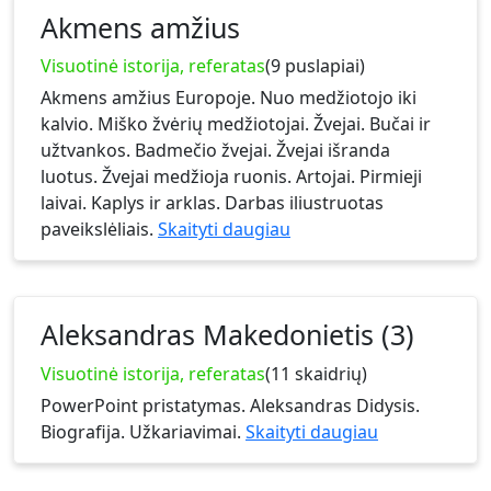
Akmens amžius
Visuotinė istorija, referatas
(9 puslapiai)
Akmens amžius Europoje. Nuo medžiotojo iki
kalvio. Miško žvėrių medžiotojai. Žvejai. Bučai ir
užtvankos. Badmečio žvejai. Žvejai išranda
luotus. Žvejai medžioja ruonis. Artojai. Pirmieji
laivai. Kaplys ir arklas. Darbas iliustruotas
paveikslėliais.
Skaityti daugiau
Aleksandras Makedonietis (3)
Visuotinė istorija, referatas
(11 skaidrių)
PowerPoint pristatymas. Aleksandras Didysis.
Biografija. Užkariavimai.
Skaityti daugiau