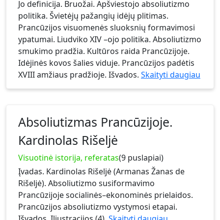
Jo definicija. Bruožai. Apšviestojo absoliutizmo
politika. Švietėjų pažangių idėjų plitimas.
Prancūzijos visuomenės sluoksnių formavimosi
ypatumai. Liudviko XIV –ojo politika. Absoliutizmo
smukimo pradžia. Kultūros raida Prancūzijoje.
Idėjinės kovos šalies viduje. Prancūzijos padėtis
XVIII amžiaus pradžioje. Išvados.
Skaityti daugiau
Absoliutizmas Prancūzijoje.
Kardinolas Rišeljė
Visuotinė istorija, referatas
(9 puslapiai)
Įvadas. Kardinolas Rišeljė (Armanas Žanas de
Rišeljė). Absoliutizmo susiformavimo
Prancūzijoje socialinės–ekonominės prielaidos.
Prancūzijos absoliutizmo vystymosi etapai.
Išvados. Iliustracijos (4).
Skaityti daugiau