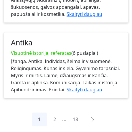
šukuosenos, galvos apdangalai, apavas,
papuošalai ir kosmetika.
Skaityti daugiau
Antika
Visuotinė istorija, referatas
(6 puslapiai)
Įžanga. Antika. Individas, šeima ir visuomenė.
Religingumas. Kūnas ir siela. Gyvenimo tarpsniai.
Myris ir mirtis. Laimė, džiaugsmas ir kančia.
Gamta ir aplinka. Komunikacija. Laikas ir istorija.
Apibendrinimas. Priedai.
Skaityti daugiau
1
2
...
18