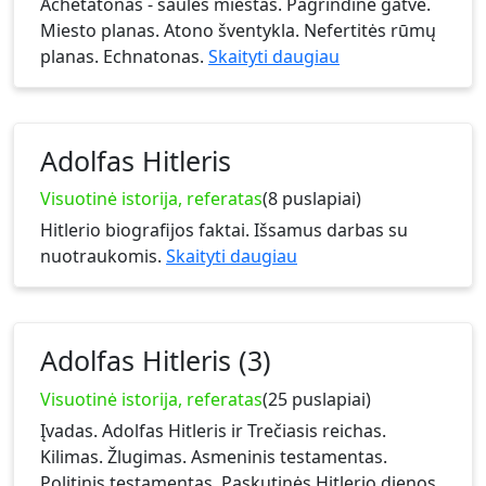
Achetatonas - saulės miestas. Pagrindinė gatvė.
Miesto planas. Atono šventykla. Nefertitės rūmų
planas. Echnatonas.
Skaityti daugiau
Adolfas Hitleris
Visuotinė istorija, referatas
(8 puslapiai)
Hitlerio biografijos faktai. Išsamus darbas su
nuotraukomis.
Skaityti daugiau
Adolfas Hitleris (3)
Visuotinė istorija, referatas
(25 puslapiai)
Įvadas. Adolfas Hitleris ir Trečiasis reichas.
Kilimas. Žlugimas. Asmeninis testamentas.
Politinis testamentas. Paskutinės Hitlerio dienos.