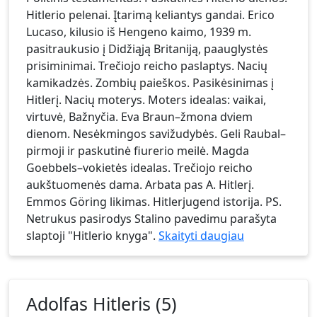
Hitlerio pelenai. Įtarimą keliantys gandai. Erico
Lucaso, kilusio iš Hengeno kaimo, 1939 m.
pasitraukusio į Didžiąją Britaniją, paauglystės
prisiminimai. Trečiojo reicho paslaptys. Nacių
kamikadzės. Zombių paieškos. Pasikėsinimas į
Hitlerį. Nacių moterys. Moters idealas: vaikai,
virtuvė, Bažnyčia. Eva Braun–žmona dviem
dienom. Nesėkmingos savižudybės. Geli Raubal–
pirmoji ir paskutinė fiurerio meilė. Magda
Goebbels–vokietės idealas. Trečiojo reicho
aukštuomenės dama. Arbata pas A. Hitlerį.
Emmos Göring likimas. Hitlerjugend istorija. PS.
Netrukus pasirodys Stalino pavedimu parašyta
slaptoji "Hitlerio knyga".
Skaityti daugiau
Adolfas Hitleris (5)