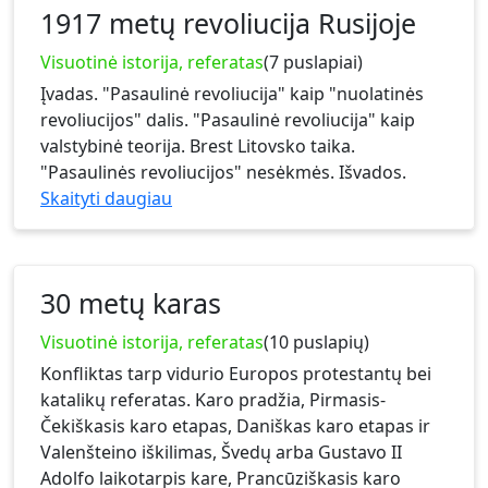
1917 metų revoliucija Rusijoje
Visuotinė istorija, referatas
(7 puslapiai)
Įvadas. "Pasaulinė revoliucija" kaip "nuolatinės
revoliucijos" dalis. "Pasaulinė revoliucija" kaip
valstybinė teorija. Brest Litovsko taika.
"Pasaulinės revoliucijos" nesėkmės. Išvados.
Skaityti daugiau
30 metų karas
Visuotinė istorija, referatas
(10 puslapių)
Konfliktas tarp vidurio Europos protestantų bei
katalikų referatas. Karo pradžia, Pirmasis-
Čekiškasis karo etapas, Daniškas karo etapas ir
Valenšteino iškilimas, Švedų arba Gustavo II
Adolfo laikotarpis kare, Prancūziškasis karo