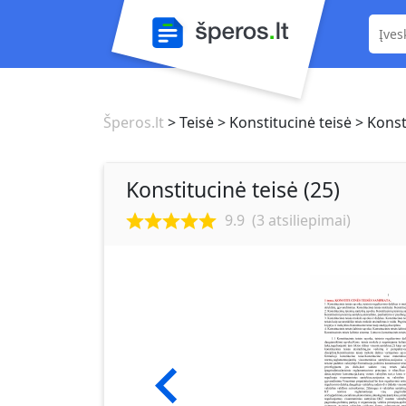
Šperos.lt
> Teisė
> Konstitucinė teisė
> Konsti
Konstitucinė teisė (25)
9.9
(
3
atsiliepimai)