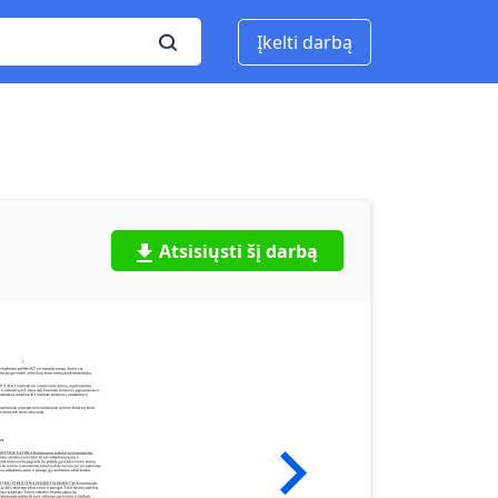
Įkelti darbą
Atsisiųsti šį darbą