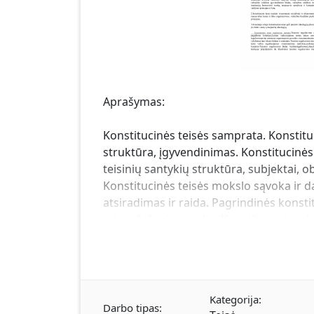
Aprašymas:
Konstitucinės teisės samprata. Konstitu
struktūra, įgyvendinimas. Konstitucinės t
teisinių santykių struktūra, subjektai, o
Konstitucinės teisės mokslo sąvoka ir da
atsiradimas ir raida. Pagrindinės konsti
teisės šaltinio sąvoka. Konstitucinės teis
teisės šaltinio sistemos ypatumai. Konst
Konstitucijos sampratų įvairovė. Pasaul
ypatumai XX amžiaus pabaigoje Vidurio i
statutuose (1529, 1566 ir 1588 metų Liet
Kategorija:
sprendimai. 1918 metų vasario 16 dieno
Darbo tipas: