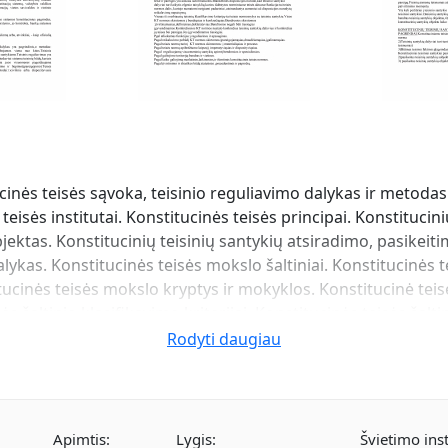
cinės teisės sąvoka, teisinio reguliavimo dalykas ir metodas
eisės institutai. Konstitucinės teisės principai. Konstitucin
bjektas. Konstitucinių teisinių santykių atsiradimo, pasikeit
lykas. Konstitucinės teisės mokslo šaltiniai. Konstitucinės 
tucinės teisės mokslo kryptys ir mokyklos. Konstitucinė teisė
ės šaltinio klasifikavimo kriterijai. Konstitucinės teisės šal
itucijų modeliai. Konstitucijos samprata ir pagrindinės savyb
Rodyti daugiau
io valstybių konstitucinės raidos pagrindiniai etapai. Konst
r Rytų Europoje. Lietuvos valstybės konstitucijų raida. Kons
uvos statutai). 1791 Respublikos Konstitucijos problema). 1
s Nepriklausomybės aktas, 1920 metų gegužės 15 d. Steigi
Apimtis:
Lygis:
Švietimo inst