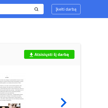
Įkelti darbą
Atsisiųsti šį darbą