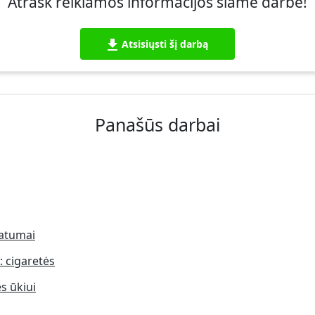
Atrask reikiamos informacijos šiame darbe!
Atsisiųsti šį darbą
Panašūs darbai
patumai
: cigaretės
s ūkiui