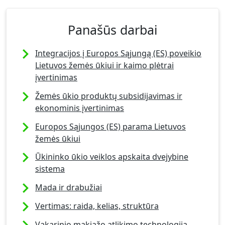
Panašūs darbai
Integracijos į Europos Sąjungą (ES) poveikio
Lietuvos žemės ūkiui ir kaimo plėtrai
įvertinimas
Žemės ūkio produktų subsidijavimas ir
ekonominis įvertinimas
Europos Sąjungos (ES) parama Lietuvos
žemės ūkiui
Ūkininko ūkio veiklos apskaita dvejybine
sistema
Mada ir drabužiai
Vertimas: raida, kelias, struktūra
Vakarinio makiažo atlikimo technologija