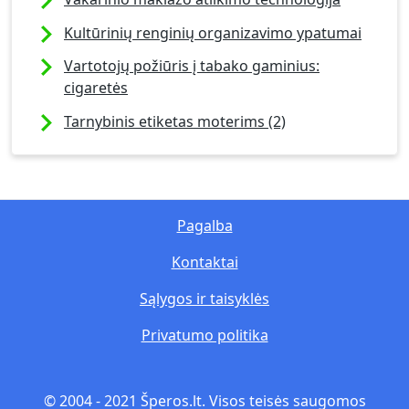
Kultūrinių renginių organizavimo ypatumai
Vartotojų požiūris į tabako gaminius:
cigaretės
Tarnybinis etiketas moterims (2)
Pagalba
Kontaktai
Sąlygos ir taisyklės
Privatumo politika
© 2004 - 2021 Šperos.lt. Visos teisės saugomos