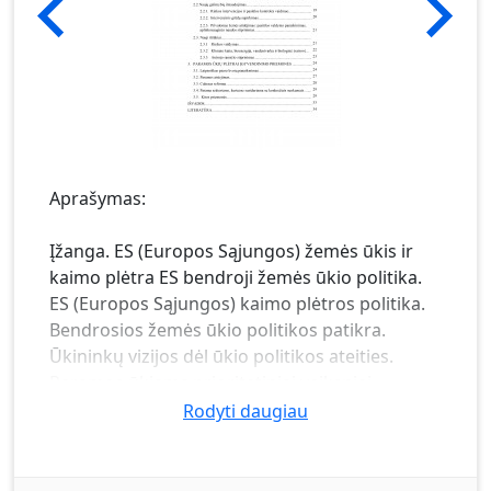
Aprašymas:
Įžanga. ES (Europos Sąjungos) žemės ūkis ir
kaimo plėtra ES bendroji žemės ūkio politika.
ES (Europos Sąjungos) kaimo plėtros politika.
Bendrosios žemės ūkio politikos patikra.
Ūkininkų vizijos dėl ūkio politikos ateities.
Paramos ūkiams prioritetiniai veiksniai.
Tiesioginių išmokų schemos supaprastinimas
Rodyti daugiau
ir stebėsena. Bendrosios išmokos schemos
supaprastinimas. Kompleksinio paramos
susiejimo masto vertinimas. Iš dalies susieta