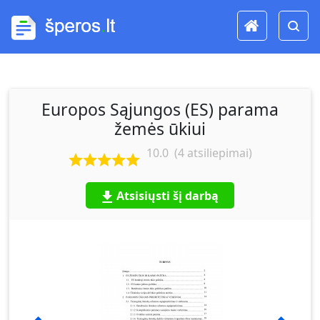
Europos Sąjungos (ES) parama
žemės ūkiui
10.0
(
4
atsiliepimai)
Atsisiųsti šį darbą