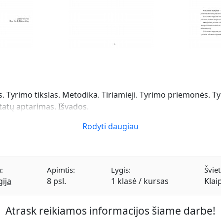
 Tyrimo tikslas. Metodika. Tiriamieji. Tyrimo priemonės. Ty
atų aptarimas. Išvados.
Rodyti daugiau
:
Apimtis:
Lygis:
Šviet
ija
8 psl.
1 klasė / kursas
Klai
Atrask reikiamos informacijos šiame darbe!