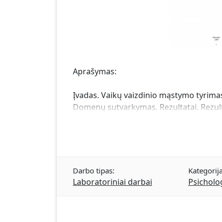
Aprašymas:
Įvadas. Vaikų vaizdinio mąstymo tyrimas.
Domenų sutvarkymas. Rezultatai. Rezult
Darbo tipas:
Kategorija
Laboratoriniai darbai
Psicholog