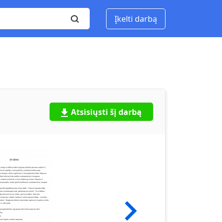
Įkelti darbą
Atsisiųsti šį darbą