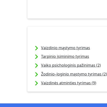
Vaizdinio mąstymo tyrimas
Tarpinio įsiminimo tyrimas
Vaiko psichologinis pažinimas (2)
Žodinio–loginio mąstymo tyrimas (2)
Vaizdinės atminties tyrimas (9)