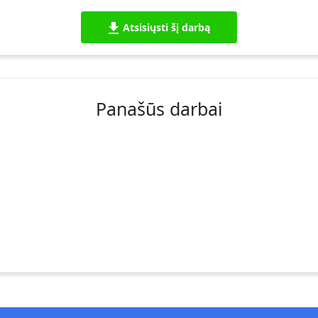
Atsisiųsti šį darbą
Panašūs darbai