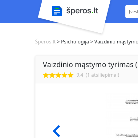
Šperos.lt
> Psichologija
> Vaizdinio mąstymo 
Vaizdinio mąstymo tyrimas (
9.4
(
1
atsiliepimai)