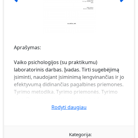
Aprašymas:
Vaiko psichologijos (su praktikumu)
laboratorinis darbas. Įvadas. Tirti sugebėjimą
įsiminti, naudojant įsiminimą lengvinančias ir jo
efektyvumą didinančias pagalbines priemones.
Tyrimo metodika. Tyrimo priemonės. Tyrimo
eiga. Duomenų registravimas ir tvarkymas.
Rezultatai. Lentelė: Tiriamasis. Teisingai
Rodyti daugiau
atgamintų paveiksliukų skaičius, Neteisingai,
atgamintų paveiksliukų skaičius, Vidurkis,
Vieno vaiko įsiminimo koeficientas, Tiriamojo
Kategorija:
elgesys. Rezultatų aptarimas.