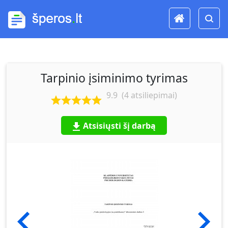
Tarpinio įsiminimo tyrimas
9.9
(
4
atsiliepimai)
Atsisiųsti šį darbą