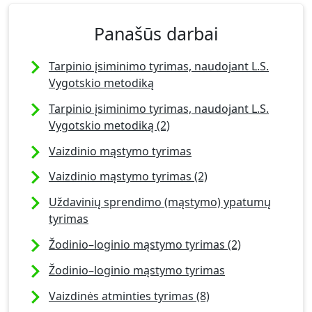
Panašūs darbai
Tarpinio įsiminimo tyrimas, naudojant L.S.
Vygotskio metodiką
Tarpinio įsiminimo tyrimas, naudojant L.S.
Vygotskio metodiką (2)
Vaizdinio mąstymo tyrimas
Vaizdinio mąstymo tyrimas (2)
Uždavinių sprendimo (mąstymo) ypatumų
tyrimas
Žodinio–loginio mąstymo tyrimas (2)
Žodinio–loginio mąstymo tyrimas
Vaizdinės atminties tyrimas (8)