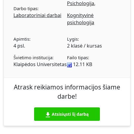
Psichologija
,
Darbo tipas:
Laboratoriniai darbai
Kognityvinė
psichologija
Apimtis:
Lygis:
4 psl.
2 klasė / kursas
Švietimo institucija:
Failo tipas:
Klaipėdos Universitetas
12.11 KB
Atrask reikiamos informacijos šiame
darbe!
Atsisiųsti šį darbą