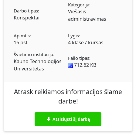
Kategorija:
Darbo tipas:
Viešasis
Konspektai
administravimas
Apimtis:
Lygis:
16 psl.
4 klasė / kursas
Švietimo institucija:
Failo tipas:
Kauno Technologijos
712.62 KB
Universitetas
Atrask reikiamos informacijos šiame
darbe!
Atsisiųsti šį darbą