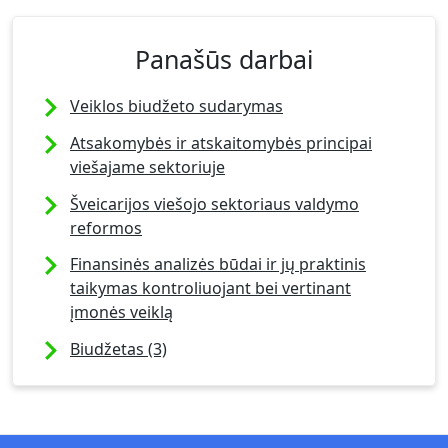
Panašūs darbai
Veiklos biudžeto sudarymas
Atsakomybės ir atskaitomybės principai
viešajame sektoriuje
Šveicarijos viešojo sektoriaus valdymo
reformos
Finansinės analizės būdai ir jų praktinis
taikymas kontroliuojant bei vertinant
įmonės veiklą
Biudžetas (3)