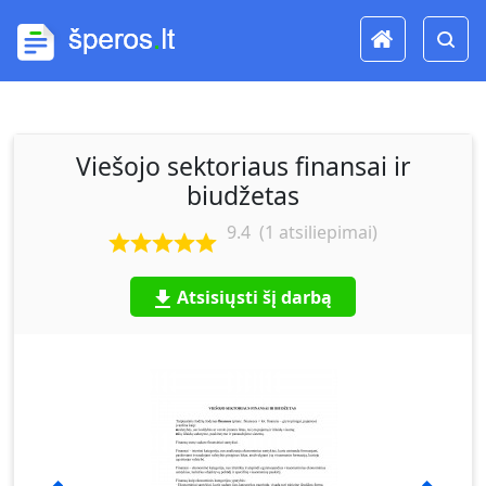
Viešojo sektoriaus finansai ir
biudžetas
9.4
(
1
atsiliepimai)
Atsisiųsti šį darbą