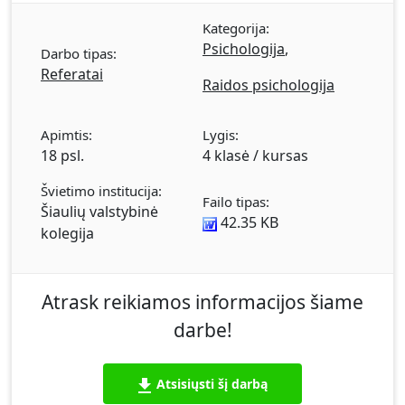
Priedas (1).
Kategorija:
Psichologija
,
Darbo tipas:
Referatai
Raidos psichologija
Apimtis:
Lygis:
18 psl.
4 klasė / kursas
Švietimo institucija:
Failo tipas:
Šiaulių valstybinė
42.35 KB
kolegija
Atrask reikiamos informacijos šiame
darbe!
Atsisiųsti šį darbą