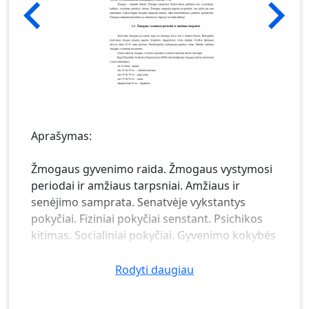
Aprašymas:
Žmogaus gyvenimo raida. Žmogaus vystymosi
periodai ir amžiaus tarpsniai. Amžiaus ir
senėjimo samprata. Senatvėje vykstantys
pokyčiai. Fiziniai pokyčiai senstant. Psichikos
kitimas. Socialiniai pokyčiai. Gyvenimo kokybės
samprata. Sveikatos samprata. Sveikatos
trikampis. Veiksniai įtakojantys gyvenimo
Rodyti daugiau
kokybę ir pilnatvę. Veiksniai lemiantys
gyvenimo kokybę. Gyvenimo kokybės kriterijai.