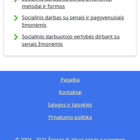
metodai ir formos
Socialinis darbas su senais ir pagyvenusiais
žmonėmis
Socialinio darbuotojo vertybės dirbant su
senais žmonėmis
Pagalba
Kontaktai
Sąlygos ir taisyklės
Privatumo politika
© 2004 - 2021 Šperos.lt. Visos teisės saugomos