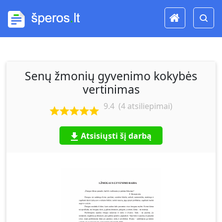
Senų žmonių gyvenimo kokybės
vertinimas
9.4
(
4
atsiliepimai)
Atsisiųsti šį darbą