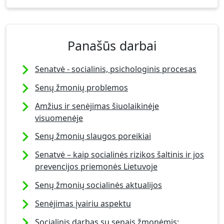
Panašūs darbai
Senatvė - socialinis, psichologinis procesas
Senų žmonių problemos
Amžius ir senėjimas šiuolaikinėje
visuomenėje
Senų žmonių slaugos poreikiai
Senatvė – kaip socialinės rizikos šaltinis ir jos
prevencijos priemonės Lietuvoje
Senų žmonių socialinės aktualijos
Senėjimas įvairiu aspektu
Socialinis darbas su senais žmonėmis: