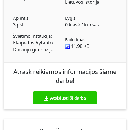
Lietuvos istorija
Apimtis:
Lygis:
3 psl.
0 klasė / kursas
Švietimo institucija:
Failo tipas:
Klaipėdos Vytauto
11.98 KB
Didžiojo gimnazija
Atrask reikiamos informacijos šiame
darbe!
Atsisiųsti šį darbą