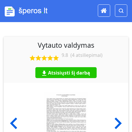
Vytauto valdymas
9.8
(
4
atsiliepimai)
Atsisiųsti šį darbą