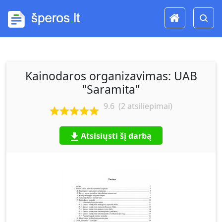
Kainodaros organizavimas: UAB
"Saramita"
9.6
(
2
atsiliepimai)
Atsisiųsti šį darbą