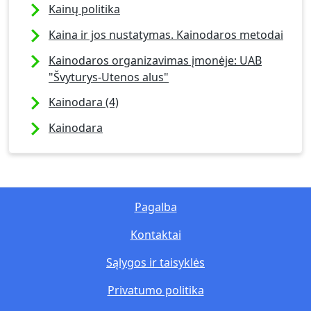
Kainų politika
Kaina ir jos nustatymas. Kainodaros metodai
Kainodaros organizavimas įmonėje: UAB
"Švyturys-Utenos alus"
Kainodara (4)
Kainodara
Pagalba
Kontaktai
Sąlygos ir taisyklės
Privatumo politika