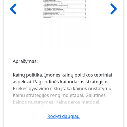
Aprašymas:
Kainų politika. Įmonės kainų politikos teoriniai
aspektai. Pagrindinės kainodaros strategijos.
Prekės gyvavimo ciklo įtaka kainos nustatymui.
Kainų strategijos rengimo etapai. Galutinės
kainos nustatymas. Kainodaros metodai.
Visuminių kaštų metodas. Kainos nustatymas
tiesioginių sąnaudų būdu. Kainos nustatymas
Rodyti daugiau
nenuostolingumo būdu. Kainos nustatymas