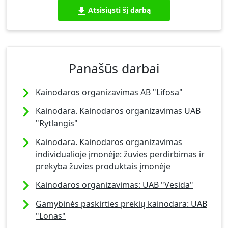
Atsisiųsti šį darbą
Panašūs darbai
Kainodaros organizavimas AB "Lifosa"
Kainodara. Kainodaros organizavimas UAB
"Rytlangis"
Kainodara. Kainodaros organizavimas
individualioje įmonėje: žuvies perdirbimas ir
prekyba žuvies produktais įmonėje
Kainodaros organizavimas: UAB "Vesida"
Gamybinės paskirties prekių kainodara: UAB
"Lonas"