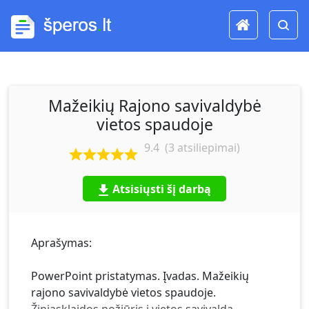
Mažeikių Rajono savivaldybė
vietos spaudoje
9.4
(
3
atsiliepimai)
Atsisiųsti šį darbą
Aprašymas:
PowerPoint pristatymas. Įvadas. Mažeikių
rajono savivaldybė vietos spaudoje.