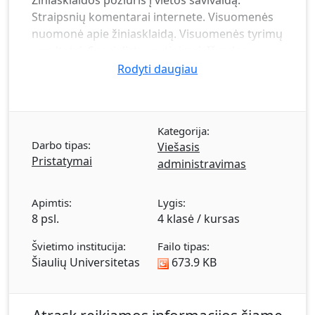
Žiniasklaidos požiūris į vietos savivaldą.
Straipsnių komentarai internete. Visuomenės
nuomonė apie žiniasklaidą. Visuomenės tyrimų
rezultatai. Specialistų vertinimai. Išvados.
Rodyti daugiau
Kategorija:
Darbo tipas:
Viešasis
Pristatymai
administravimas
Apimtis:
Lygis:
8 psl.
4 klasė / kursas
Švietimo institucija:
Failo tipas:
Šiaulių Universitetas
673.9 KB