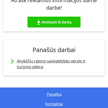
Atrask reikiamos informacijos šiame
darbe!
Atsisiųsti šį darbą
Panašūs darbai
Anykščių rajono savivaldybės verslo ir
turizmo plėtra
Pagalba
Kontaktai