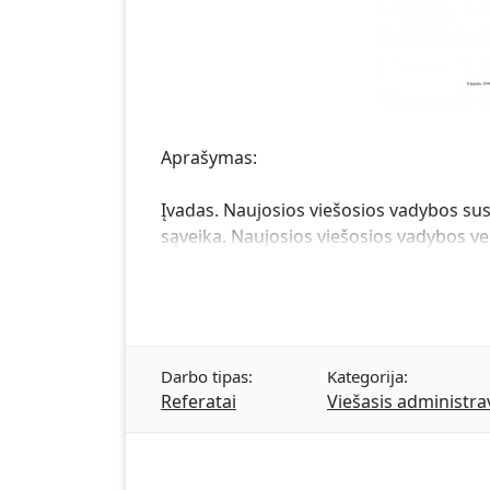
Aprašymas:
Įvadas. Naujosios viešosios vadybos sus
sąveika. Naujosios viešosios vadybos ve
Darbo tipas:
Kategorija:
Referatai
Viešasis administr