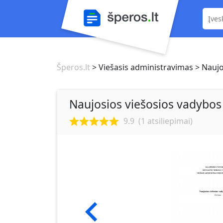
Šperos.lt
> Viešasis administravimas
> Naujo
Naujosios viešosios vadybo
9.9
(
1
atsiliepimai)