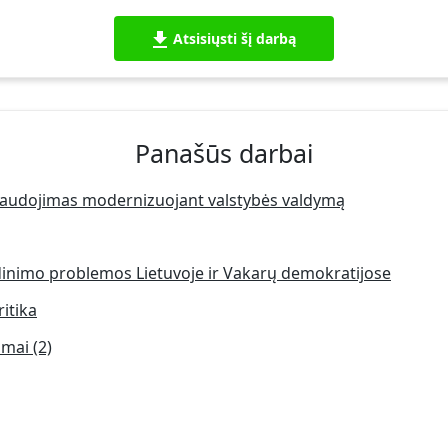
Atsisiųsti šį darbą
Panašūs darbai
naudojimas modernizuojant valstybės valdymą
dinimo problemos Lietuvoje ir Vakarų demokratijose
itika
umai (2)