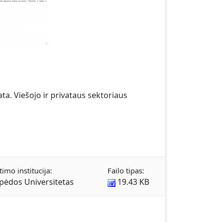
a. Viešojo ir privataus sektoriaus
timo institucija:
Failo tipas:
ipėdos Universitetas
19.43 KB