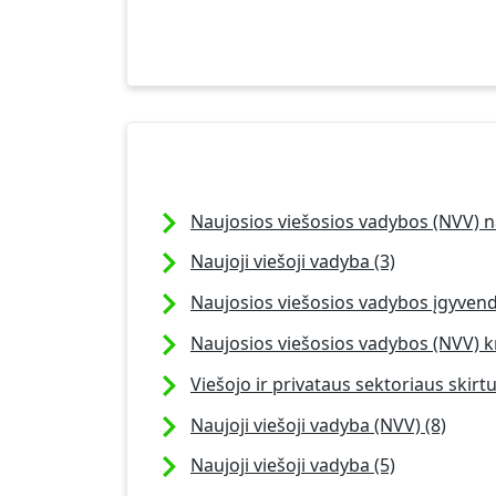
Naujosios viešosios vadybos (NVV) 
Naujoji viešoji vadyba (3)
Naujosios viešosios vadybos įgyven
Naujosios viešosios vadybos (NVV) kr
Viešojo ir privataus sektoriaus skirt
Naujoji viešoji vadyba (NVV) (8)
Naujoji viešoji vadyba (5)