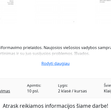
iformavimo prielaidos. Naujosios viešosios vadybos samprat
rtinimas ir su juo susijusios problemos. Išvados.
Rodyti daugiau
Apimtis:
Lygis:
Švie
avimas
10 psl.
2 klasė / kursas
Kla
Atrask reikiamos informacijos šiame darbe!