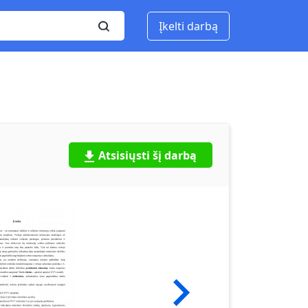
Įkelti darbą
Atsisiųsti šį darbą