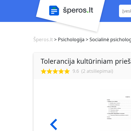
Šperos.lt
> Psichologija
> Socialinė psicholog
Tolerancija kultūriniam prie
9.6
(
2
atsiliepimai)