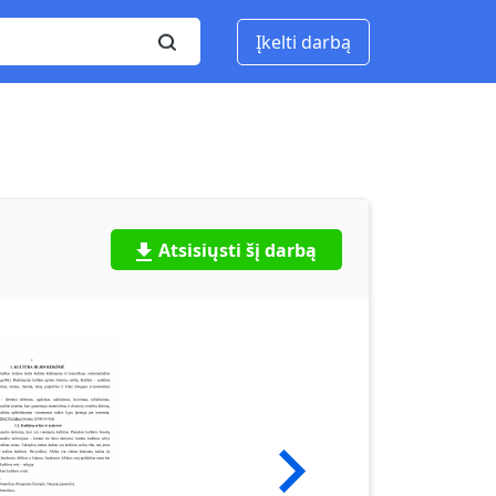
Įkelti darbą
Atsisiųsti šį darbą