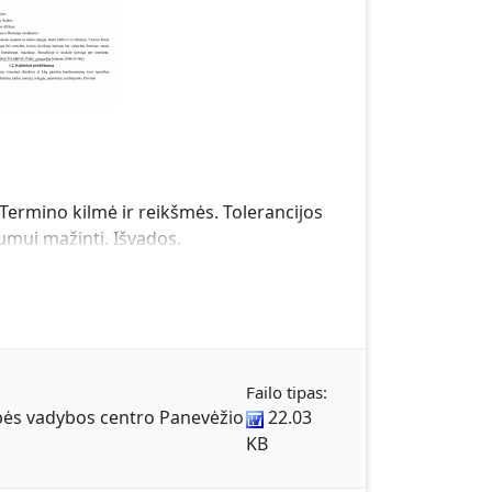
. Termino kilmė ir reikšmės. Tolerancijos
umui mažinti. Išvados.
Failo tipas:
bės vadybos centro Panevėžio
22.03
KB