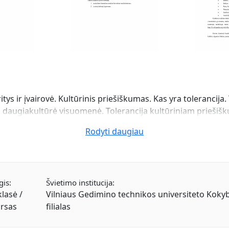
ritys ir įvairovė. Kultūrinis priešiškumas. Kas yra tolerancija
a daugiakultūrė visuomenė. Tolerancija kultūriniam priešišk
Rodyti daugiau
gis:
Švietimo institucija:
klasė /
Vilniaus Gedimino technikos universiteto Koky
rsas
filialas