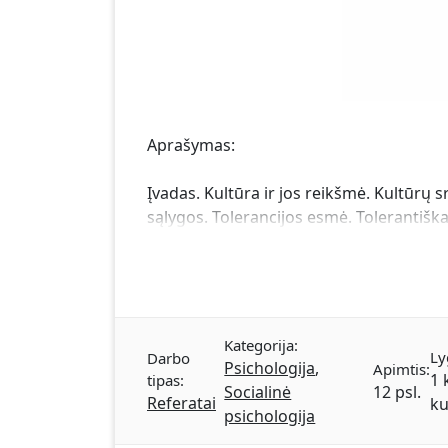
Aprašymas:
Įvadas. Kultūra ir jos reikšmė. Kultūrų s
sąlygos. Tolerancijos esmė. Tolerantišk
Kategorija:
Ly
Darbo
Psichologija
,
Apimtis:
1 
tipas:
Socialinė
12 psl.
Referatai
ku
psichologija