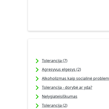
Tolerancija (7)
Agresyvus elgesys (2)
Alkoholizmas kaip socialinė proble
Tolerancija - dorybė ar yda?
Nelygiateisiškumas
Tolerancija (2)