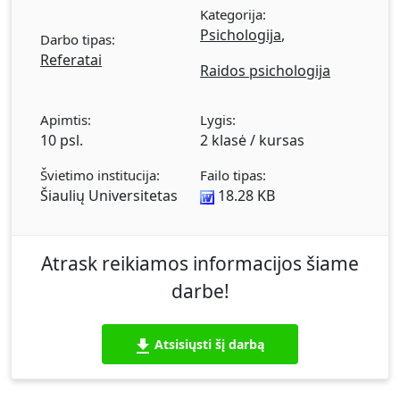
Kategorija:
Psichologija
,
Darbo tipas:
Referatai
Raidos psichologija
Apimtis:
Lygis:
10 psl.
2 klasė / kursas
Švietimo institucija:
Failo tipas:
Šiaulių Universitetas
18.28 KB
Atrask reikiamos informacijos šiame
darbe!
Atsisiųsti šį darbą