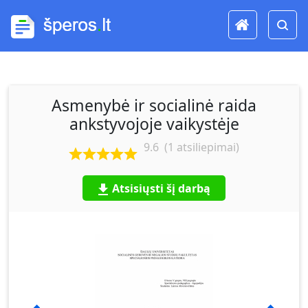
Asmenybė ir socialinė raida
ankstyvojoje vaikystėje
9.6
(
1
atsiliepimai)
Atsisiųsti šį darbą