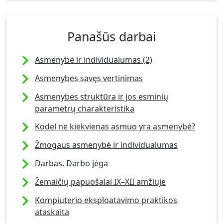
Panašūs darbai
Asmenybė ir individualumas (2)
Asmenybės savęs vertinimas
Asmenybės struktūra ir jos esminių
parametrų charakteristika
Kodėl ne kiekvienas asmuo yra asmenybė?
Žmogaus asmenybė ir individualumas
Darbas. Darbo jėga
Žemaičių papuošalai IX–XII amžiuje
Kompiuterio eksploatavimo praktikos
ataskaita