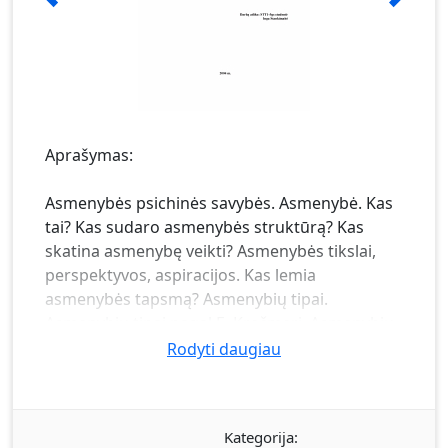
Aprašymas:
Asmenybės psichinės savybės. Asmenybė. Kas
tai? Kas sudaro asmenybės struktūrą? Kas
skatina asmenybę veikti? Asmenybės tikslai,
perspektyvos, aspiracijos. Kas lemia
asmenybės tapsmą? Asmenybių tipai.
Asmenybių tipai pagal E. Krečmerį. Asmenybių
tipai pagal K.G. Jungą. Asmenybių tipai pagal
Rodyti daugiau
V.M. Šeldoną. Asmenybių tipai pagal
temperamentą. Cholerikas. Sangvinikas.
Melancholikas. Flegmatikas. Temperamentas.
Kategorija:
Temperamento įtaka veiklai ir jo kitimo