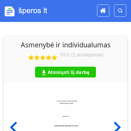
Asmenybė ir individualumas
10.0
(
2
atsiliepimai)
Atsisiųsti šį darbą