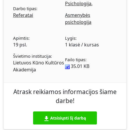
Psichologija
,
galimybės. Charakteris. Charakterio struktūra
Darbo tipas:
ir bruožai. Charakterio formavimasis ir
Referatai
Asmenybės
patologiniai bruožai.
psichologija
Apimtis:
Lygis:
19 psl.
1 klasė / kursas
Švietimo institucija:
Failo tipas:
Lietuvos Kūno Kultūros
35.01 KB
Akademija
Atrask reikiamos informacijos šiame
darbe!
Atsisiųsti šį darbą