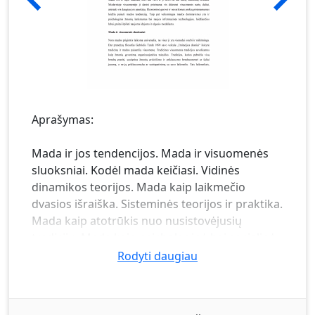
Aprašymas:
Mada ir jos tendencijos. Mada ir visuomenės
sluoksniai. Kodėl mada keičiasi. Vidinės
dinamikos teorijos. Mada kaip laikmečio
dvasios išraiška. Sisteminės teorijos ir praktika.
Mada kaip atotrūkis nuo nusistovėjusių
tradicijų. Mada kaip psichologinė bei socialinė
saviraiška. Mados istorija. Mada –
Rodyti daugiau
individualizmo ir prisitaikymo poreikių mišinys.
Mados instinktas. Estetika ar viliojimo menas.
Drabužių mados paslaptys. Sėkmės apranga.