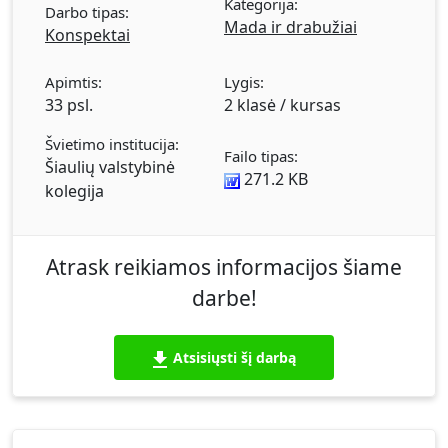
Kategorija:
Nepaprasta kasdienybė. Vakaras už rytą
Darbo tipas:
Mada ir drabužiai
protingesnis. 10 taisyklių, kad darbe atrodyti
Konspektai
puikiai būtų lengva. Dalykinis drabužių stilius.
Vyriška atributika. Dalykiškas moteriškumas.
Apimtis:
Lygis:
33 psl.
2 klasė / kursas
Audiniai ir spalvos. Švarkai ir palaidinės. Sijonai.
Kelnės. Aksesuarai. Versle jūsų išvaizda apie jus
Švietimo institucija:
vizualiai pasako viską. Drabužiai kalba –
Failo tipas:
Šiaulių valstybinė
žmonės klausosi. Vakariniai drabužiai.
271.2 KB
kolegija
Septynios taisyklės. Rudens - žiemos sezono
"perliukai". Mados ateitis. Vakarėlis: 10 "TAIP"
jei nori atrodyti nepriekaištingai.
Atrask reikiamos informacijos šiame
darbe!
Atsisiųsti šį darbą