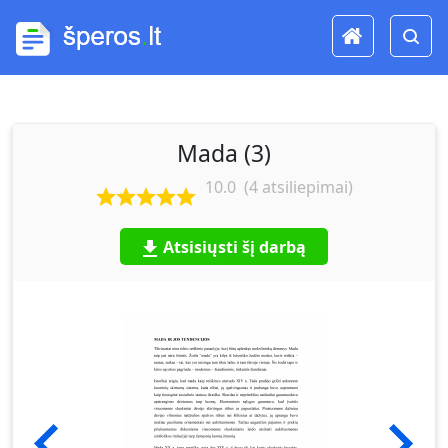
Mada (3)
10.0
(
4
atsiliepimai)
Atsisiųsti šį darbą