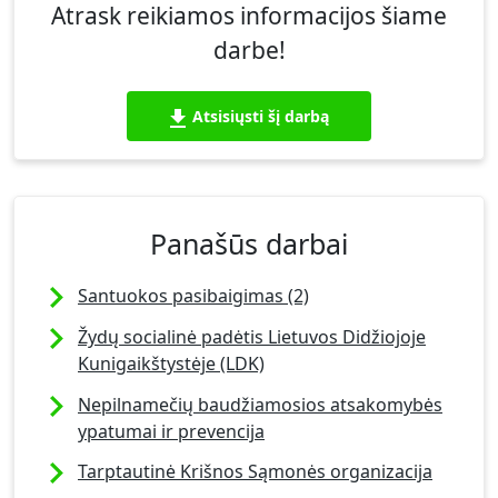
Atrask reikiamos informacijos šiame
darbe!
Atsisiųsti šį darbą
Panašūs darbai
Santuokos pasibaigimas (2)
Žydų socialinė padėtis Lietuvos Didžiojoje
Kunigaikštystėje (LDK)
Nepilnamečių baudžiamosios atsakomybės
ypatumai ir prevencija
Tarptautinė Krišnos Sąmonės organizacija