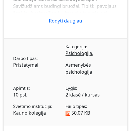
Savižudžiams būdingi bruožai. Tipiški pavojaus
ženklai, besiruošiančių žmonių žudytis, gali
būti. Išvados.
Rodyti daugiau
Kategorija:
Psichologija
,
Darbo tipas:
Pristatymai
Asmenybės
psichologija
Apimtis:
Lygis:
10 psl.
2 klasė / kursas
Švietimo institucija:
Failo tipas:
Kauno kolegija
50.07 KB