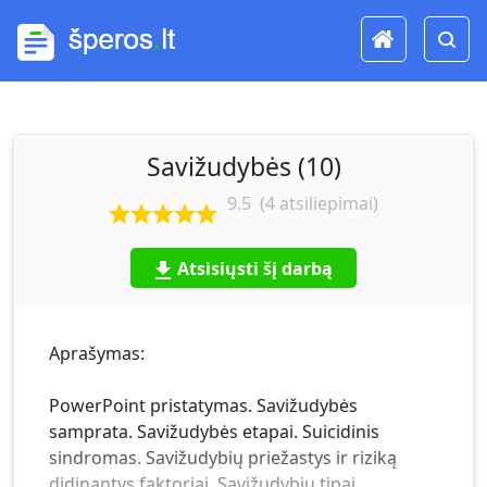
Savižudybės (10)
9.5
(
4
atsiliepimai)
Atsisiųsti šį darbą
Aprašymas:
PowerPoint pristatymas. Savižudybės
samprata. Savižudybės etapai. Suicidinis
sindromas. Savižudybių priežastys ir riziką
didinantys faktoriai. Savižudybių tipai.