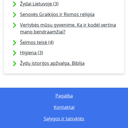
Žydai Lietuvoje (3)
Senovės Graikijos ir Romos religija
Vertybės mūsų gyvenime. Ką ir kodėl vertina
mano bendraamžiai?
Šeimos teisė (4)
Higiena (3)
Žydų istorijos apžvalga. Biblija
Pagalba
Kontaktai
Sąlygos ir taisyklės