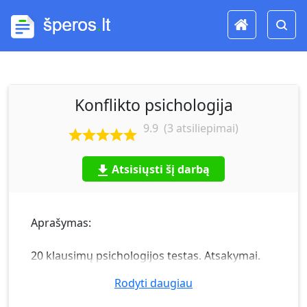
Konflikto psichologija
9.9
(
3
atsiliepimai)
Atsisiųsti šį darbą
Aprašymas:
20 klausimų psichologijos testas. Atsakymai.
Rodyti daugiau