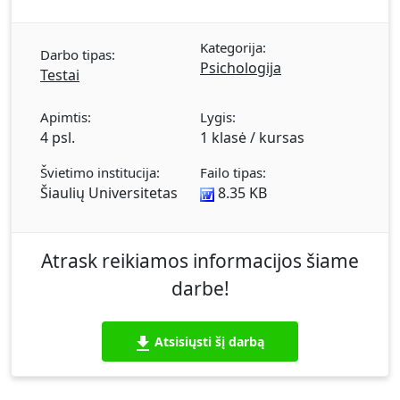
Kategorija:
Darbo tipas:
Psichologija
Testai
Apimtis:
Lygis:
4 psl.
1 klasė / kursas
Švietimo institucija:
Failo tipas:
Šiaulių Universitetas
8.35 KB
Atrask reikiamos informacijos šiame
darbe!
Atsisiųsti šį darbą