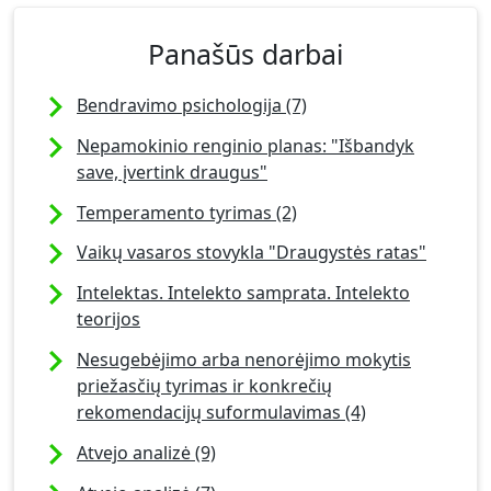
Panašūs darbai
Bendravimo psichologija (7)
Nepamokinio renginio planas: "Išbandyk
save, įvertink draugus"
Temperamento tyrimas (2)
Vaikų vasaros stovykla "Draugystės ratas"
Intelektas. Intelekto samprata. Intelekto
teorijos
Nesugebėjimo arba nenorėjimo mokytis
priežasčių tyrimas ir konkrečių
rekomendacijų suformulavimas (4)
Atvejo analizė (9)