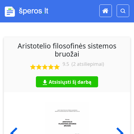
Aristotelio filosofinės sistemos
bruožai
9.5
(
2
atsiliepimai)
Atsisiųsti šį darbą