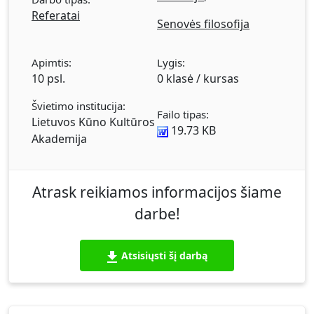
Referatai
Senovės filosofija
Apimtis:
Lygis:
10 psl.
0 klasė / kursas
Švietimo institucija:
Failo tipas:
Lietuvos Kūno Kultūros
19.73 KB
Akademija
Atrask reikiamos informacijos šiame
darbe!
Atsisiųsti šį darbą