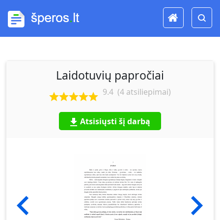
Laidotuvių papročiai
9.4
(
4
atsiliepimai)
Atsisiųsti šį darbą