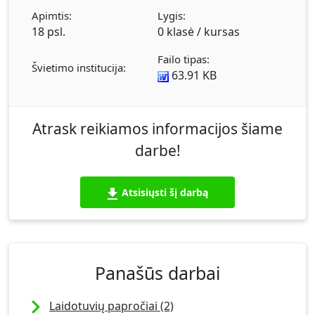
Apimtis:
Lygis:
18 psl.
0 klasė / kursas
Failo tipas:
Švietimo institucija:
63.91 KB
Atrask reikiamos informacijos šiame
darbe!
Atsisiųsti šį darbą
Panašūs darbai
Laidotuvių papročiai (2)