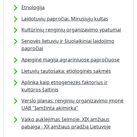
Etnologija
Laidotuvių papročiai. Mirusiųjų kultas
Kultūrinių renginių organizavimo ypatumai
Senovės lietuvių ir šiuolaikiniai laidojimo
papročiai
Apeiginė magija agrariniuose papročiuose
Lietuvių tautosaka: etiologinės sakmės
Aplinka kaip etnogenezės faktorius ir
kultūros šaltinis
Verslo planas: renginių organizavimo įmonė
UAB "Įamžinta akimirka"
Vaiko auklėjimas šeimoje. XIX amžiaus
pabaiga - XX amžiaus pradžia Lietuvoje