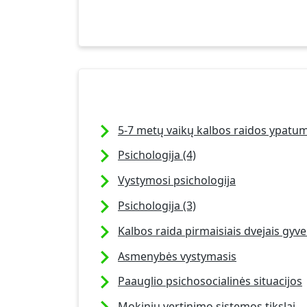
5-7 metų vaikų kalbos raidos ypatu
Psichologija (4)
Vystymosi psichologija
Psichologija (3)
Kalbos raida pirmaisiais dvejais gy
Asmenybės vystymasis
Paauglio psichosocialinės situacijos
Mokinių vertinimo sistemos tikslai