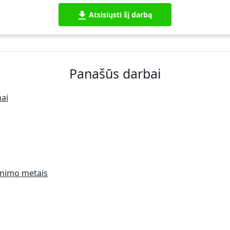
Atsisiųsti šį darbą
Panašūs darbai
mai
venimo metais