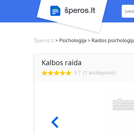
Šperos.lt
> Psichologija
> Raidos psichologij
Kalbos raida
9.7
(
1
atsiliepimai)