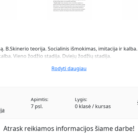
ą. B.Skinerio teorija. Socialinis išmokimas, imitacija ir kalba
lba. Vieno žodžio stadija. Dviejų žodžių stadija.
Rodyti daugiau
Apimtis:
Lygis:
7 psl.
0 klasė / kursas
ja
Atrask reikiamos informacijos šiame darbe!