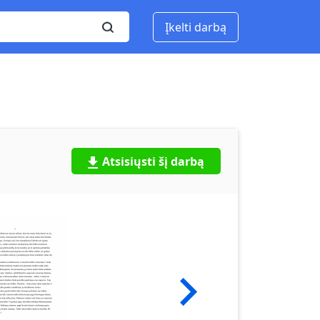
Įkelti darbą
Atsisiųsti šį darbą