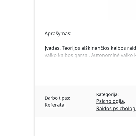
Aprašymas:
Įvadas. Teorijos aiškinančios kalbos raid
vaiko kalbos garsai. Autonominė vaiko ka
Kategorija:
Darbo tipas:
Psichologija
,
Referatai
Raidos psichologi