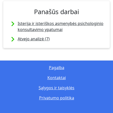
Panašūs darbai
Isterija ir isteriškos asmenybės psichologinio
konsultavimo ypatumai
Atvejo analizė (7)
Pagalba
Kontaktai
Sąlygos ir taisyklės
Privatumo politika