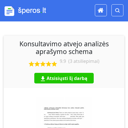
Konsultavimo atvejo analizės
aprašymo schema
9.9
(
3
atsiliepimai)
Atsisiųsti šį darbą