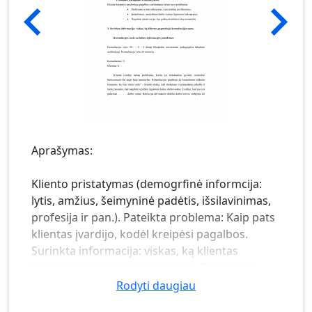
Aprašymas:
Kliento pristatymas (demogrfinė informcija:
lytis, amžius, šeimyninė padėtis, išsilavinimas,
profesija ir pan.). Pateikta problema: Kaip pats
klientas įvardijo, kodėl kreipėsi pagalbos.
Surinkta informacija: viskas, ką klientas
papasakojo konsultacijos metu. Stebėjimo
metu fiksuota informacija. Tikroji problema:
Rodyti daugiau
Kaip galima apibrėžti problemą, atsižvelgus į