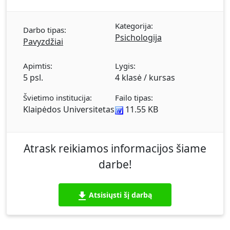
visą surinktą informaciją. Galimos darbo su
klientu kryptys, artimiausios ir ilgalaikės
Kategorija:
perspektyvos: ko turėtų būti siekiama ir kokius
Darbo tipas:
Psichologija
metodus galima panaudoti. Psichologinio
Pavyzdžiai
konsultavimo metu panaudotos technikos.
Apimtis:
Lygis:
5 psl.
4 klasė / kursas
Švietimo institucija:
Failo tipas:
Klaipėdos Universitetas
11.55 KB
Atrask reikiamos informacijos šiame
darbe!
Atsisiųsti šį darbą