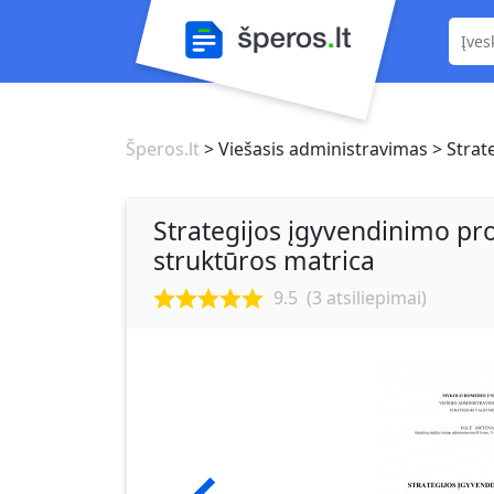
Šperos.lt
> Viešasis administravimas
> Strat
Strategijos įgyvendinimo pro
struktūros matrica
9.5
(
3
atsiliepimai)