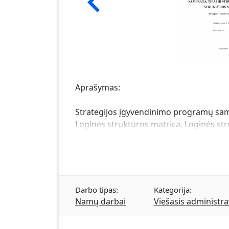
Aprašymas:
Strategijos įgyvendinimo programų samp
Loginės struktūros matrica. Loginės str
Darbo tipas:
Kategorija:
Namų darbai
Viešasis administr