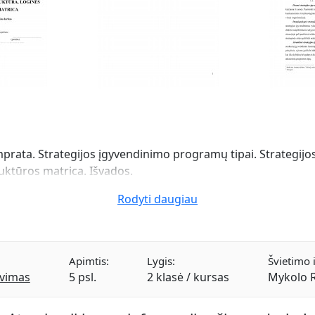
rata. Strategijos įgyvendinimo programų tipai. Strategij
uktūros matrica. Išvados.
Rodyti daugiau
Apimtis:
Lygis:
Švietimo i
avimas
5 psl.
2 klasė / kursas
Mykolo R