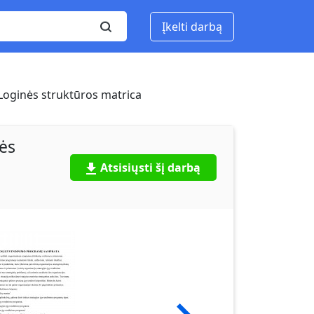
Įkelti darbą
 Loginės struktūros matrica
nės
Atsisiųsti šį darbą