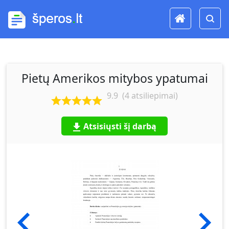
Pietų Amerikos mitybos ypatumai
9.9
(
4
atsiliepimai)
Atsisiųsti šį darbą