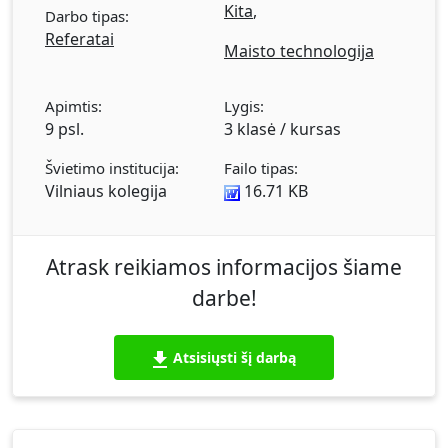
Kita
,
Darbo tipas:
Referatai
Maisto technologija
Apimtis:
Lygis:
9 psl.
3 klasė / kursas
Švietimo institucija:
Failo tipas:
Vilniaus kolegija
16.71 KB
Atrask reikiamos informacijos šiame
darbe!
Atsisiųsti šį darbą