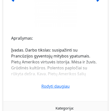
Aprašymas:
Įvadas. Darbo tikslas: susipažinti su
Prancūzijos gyventojų mitybos ypatumais.
Pietų Amerikos virtuvės istorija. Mėsa ir žuvis.
Grūdinės kultūros. Polentos papločiai su
rūkyta dešra. Kava. Pietų Amerikos šalių
mitybos ypatumai. Argentina. Brazilija.
Venesuela. Išvados.
Rodyti daugiau
Kategorija: