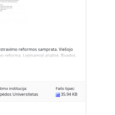
inistravimo reformos samprata. Viešojo
o reforma. Lyginamoji analizė. Išvados.
timo institucija:
Failo tipas:
ipėdos Universitetas
35.94 KB