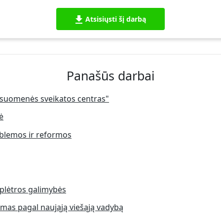
Atsisiųsti šį darbą
Panašūs darbai
visuomenės sveikatos centras"
ė
oblemos ir reformos
 plėtros galimybės
mas pagal naująją viešąją vadybą