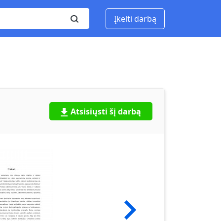
Įkelti darbą
Atsisiųsti šį darbą