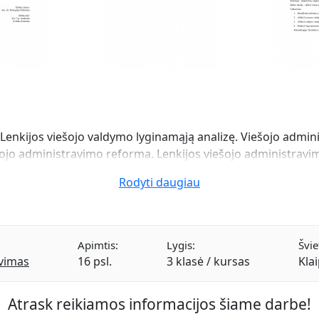
 ir Lenkijos viešojo valdymo lyginamąją analizę. Viešojo adm
ojo administravimo reforma. Lenkijos viešojo administravim
Rodyti daugiau
Apimtis:
Lygis:
Švie
avimas
16 psl.
3 klasė / kursas
Kla
Atrask reikiamos informacijos šiame darbe!