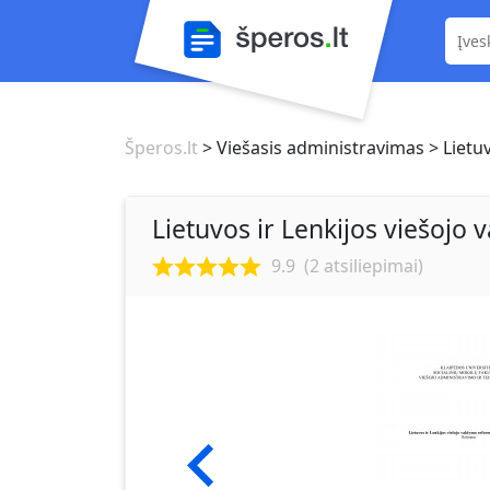
Šperos.lt
> Viešasis administravimas
> Lietu
Lietuvos ir Lenkijos viešojo
9.9
(
2
atsiliepimai)