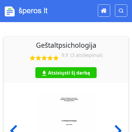
Geštaltpsichologija
9.9
(
3
atsiliepimai)
Atsisiųsti šį darbą