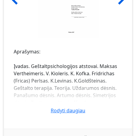
Aprašymas:
Įvadas. Geštaltpsichologijos atstovai. Maksas
Vertheimeris. V. Kioleris. K. Kofka. Fridrichas
(Fricas) Perlsas. K.Levinas. K.Goldšteinas.
Geštalto terapija. Teorija. Uždarumos dėsnis.
Panašumo dėsnis. Artumo dėsnis. Simetrijos
dėsnis. Tęstinumo dėsnis. Išvados.
Rodyti daugiau