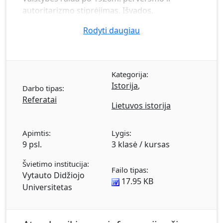
autoritarizmo stiprėjimas. Išvados.
Rodyti daugiau
Kategorija:
Istorija
,
Darbo tipas:
Referatai
Lietuvos istorija
Apimtis:
Lygis:
9 psl.
3 klasė / kursas
Švietimo institucija:
Failo tipas:
Vytauto Didžiojo
17.95 KB
Universitetas