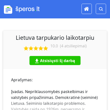
Lietuva tarpukario laikotarpiu
10.0
(
4
atsiliepimai)
Atsisiųsti šį darbą
Aprašymas:
Įvadas. Nepriklausomybės paskelbimas ir
valstybės pripažinimas. Demokratinė (seiminė)
Lietuva. Seiminio laikotarpio problemos.
Valstybės raida po 1926m. perversmo ir