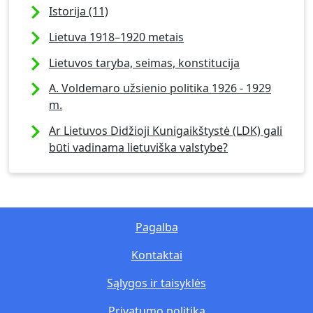
Istorija (11)
Lietuva 1918–1920 metais
Lietuvos taryba, seimas, konstitucija
A. Voldemaro užsienio politika 1926 - 1929
m.
Ar Lietuvos Didžioji Kunigaikštystė (LDK) gali
būti vadinama lietuviška valstybe?
Pagalba
Kontaktai
Sąlygos ir taisyklės
Privatumo politika