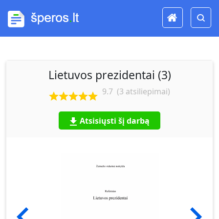
Lietuvos prezidentai (3)
9.7
(
3
atsiliepimai)
Atsisiųsti šį darbą