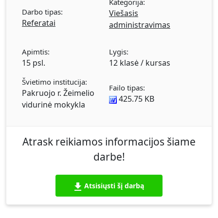
Kategorija:
knygos. Valdo Adamkaus biografija,
Darbo tipas:
Viešasis
išsilavinimas, profesinė karjera, Respublikos
Referatai
administravimas
Prezidentas, apdovanojimai, Garbės daktaras.
Rolando Pakso biografija, išsilavinimas, politinė
karjera. Artūro Paulausko biografija,
Apimtis:
Lygis:
15 psl.
12 klasė / kursas
išsilavinimas, politinė karjera. Darbas
iliustruotas paveikslėliais.
Švietimo institucija:
Failo tipas:
Pakruojo r. Žeimelio
425.75 KB
vidurinė mokykla
Atrask reikiamos informacijos šiame
darbe!
Atsisiųsti šį darbą