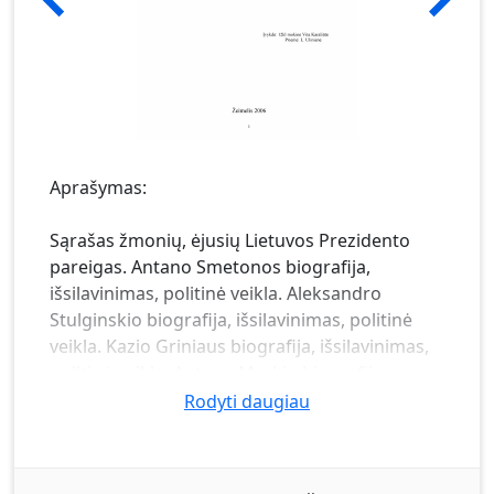
Aprašymas:
Sąrašas žmonių, ėjusių Lietuvos Prezidento
pareigas. Antano Smetonos biografija,
išsilavinimas, politinė veikla. Aleksandro
Stulginskio biografija, išsilavinimas, politinė
veikla. Kazio Griniaus biografija, išsilavinimas,
politinė veikla. Antano Merkio biografija,
išsilavinimas, politinė veikla. Algirdo Mykolo
Rodyti daugiau
Brazausko biografija, išsilavinimas, karjera
Tarybų Sąjungos laikais, veikla
nepriklausomoje Lietuvoje. Mintys, pomėgiai,