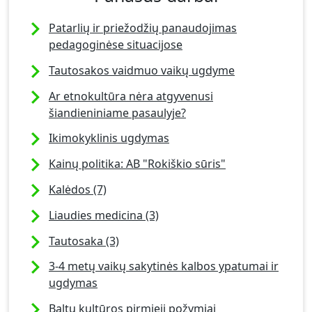
Patarlių ir priežodžių panaudojimas
pedagoginėse situacijose
Tautosakos vaidmuo vaikų ugdyme
Ar etnokultūra nėra atgyvenusi
šiandieniniame pasaulyje?
Ikimokyklinis ugdymas
Kainų politika: AB "Rokiškio sūris"
Kalėdos (7)
Liaudies medicina (3)
Tautosaka (3)
3-4 metų vaikų sakytinės kalbos ypatumai ir
ugdymas
Baltų kultūros pirmieji požymiai