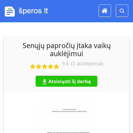
Senųjų papročių įtaka vaikų
auklėjimui
9.4
(
2
atsiliepimai)
Atsisiųsti šį darbą