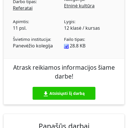
Darbo tipas:
Etninė kultūra
Referatai
Apimtis:
Lygis:
11 psl.
12 klasė / kursas
Švietimo institucija:
Failo tipas:
Panevėžio kolegija
28.8 KB
Atrask reikiamos informacijos šiame
darbe!
Atsisiųsti šį darbą
Panašūs darbai