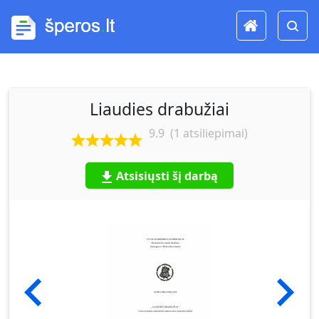
Liaudies drabužiai
9.9
(
1
atsiliepimai)
Atsisiųsti šį darbą