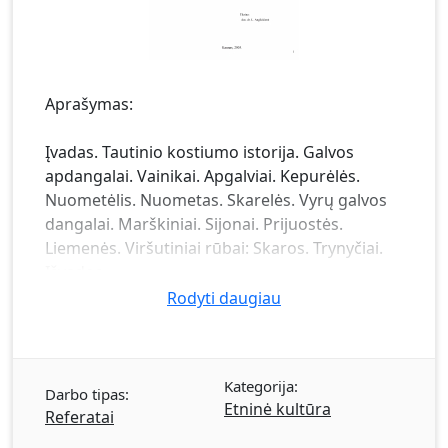
Aprašymas:
Įvadas. Tautinio kostiumo istorija. Galvos
apdangalai. Vainikai. Apgalviai. Kepurėlės.
Nuometėlis. Nuometas. Skarelės. Vyrų galvos
dangalai. Marškiniai. Sijonai. Prijuostės.
Liemenės. Viršutiniai rūbai: Skaros. Trynyčiai.
Išvados.
Rodyti daugiau
Kategorija:
Darbo tipas:
Etninė kultūra
Referatai