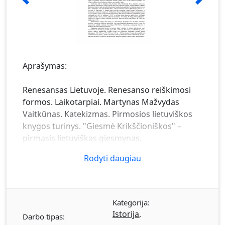
Aprašymas:
Renesansas Lietuvoje. Renesanso reiškimosi
formos. Laikotarpiai. Martynas Mažvydas
Vaitkūnas. Katekizmas. Pirmosios lietuviškos
knygos turinys. "Giesmė Krikščioniškos" –
pirmasis lietuviškas giesmynas.
Rodyti daugiau
Kategorija:
Istorija
,
Darbo tipas: