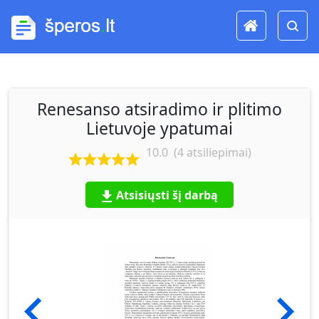
Renesanso atsiradimo ir plitimo
Lietuvoje ypatumai
10.0
(
4
atsiliepimai)
Atsisiųsti šį darbą