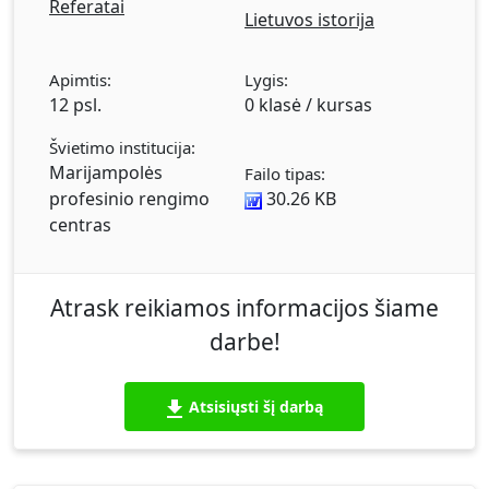
Referatai
Lietuvos istorija
Apimtis:
Lygis:
12 psl.
0 klasė / kursas
Švietimo institucija:
Marijampolės
Failo tipas:
profesinio rengimo
30.26 KB
centras
Atrask reikiamos informacijos šiame
darbe!
Atsisiųsti šį darbą