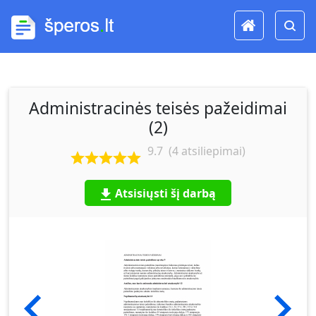
Administracinės teisės pažeidimai
(2)
9.7
(
4
atsiliepimai)
Atsisiųsti šį darbą