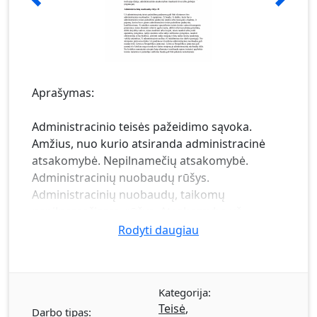
Aprašymas:
Administracinio teisės pažeidimo sąvoka.
Amžius, nuo kurio atsiranda administracinė
atsakomybė. Nepilnamečių atsakomybė.
Administracinių nuobaudų rūšys.
Administracinių nuobaudų, taikomų
nepilnamečiams, rūšys. Atsakomybę už
administracinį teisės pažeidimą lengvinančios
Rodyti daugiau
aplinkybės. Atsakomybę už administracinį
teisės pažeidimą sunkinančios aplinkybės.
Administracinės nuobaudos skyrimo terminai.
Kategorija:
Terminas, kuriam pasibaigus laikoma, kad
Teisė
,
Darbo tipas:
asmeniui nebuvo paskirta administracinė