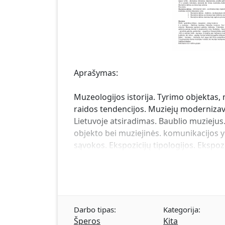
Aprašymas:
Muzeologijos istorija. Tyrimo objektas
raidos tendencijos. Muziejų modernizav
Lietuvoje atsiradimas. Baublio muziejus
objekto bei muziejinės. komunikacijos yp
sąvokos. Ekspozicijų tipologijos. Ekspozi
Darbo tipas:
Kategorija:
Šperos
Kita