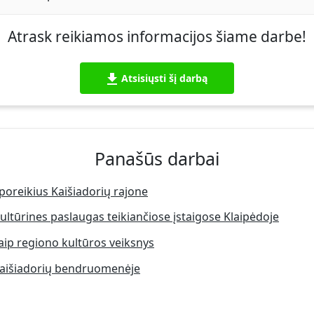
Atrask reikiamos informacijos šiame darbe!
Atsisiųsti šį darbą
Panašūs darbai
 poreikius Kaišiadorių rajone
kultūrines paslaugas teikiančiose įstaigose Klaipėdoje
aip regiono kultūros veiksnys
 Kaišiadorių bendruomenėje