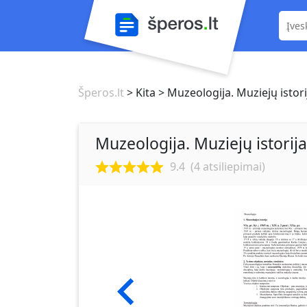
Šperos.lt
> Kita
> Muzeologija. Muziejų istori
Muzeologija. Muziejų istorija
9.4
(
4
atsiliepimai)