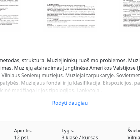
, metodas, struktūra. Muziejininkų ruošimo problemos. Muzi
imas. Muziejų atsiradimas Jungtinėse Amerikos Valstijose (
. Vilniaus Senienų muziejus. Muziejai tarpukaryje. Sovietmet
atybės. Muziejaus fondai ir jų klasifikacija. Ekspozicijos, 
cinė medžiaga ir jos tipologijos. Lankytojai.
Rodyti daugiau
Apimtis:
Lygis:
Švieti
12 psl.
3 klasė / kursas
Vilni