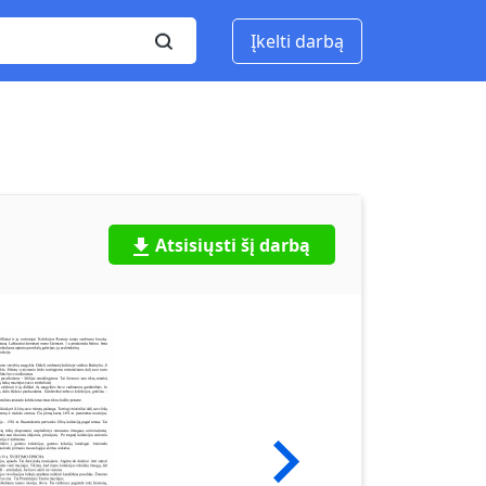
Įkelti darbą
Atsisiųsti šį darbą