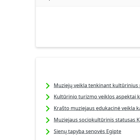
Muziejų veikla tenkinant kultūrinius
Kultūrinio turizmo veiklos aspektai 
Krašto muziejaus edukacinė veikla k
Muziejaus sociokultūrinis statusas
Sienų tapyba senovės Egipte