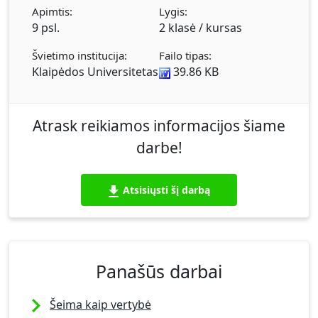
Apimtis:
Lygis:
9 psl.
2 klasė / kursas
Švietimo institucija:
Failo tipas:
Klaipėdos Universitetas
39.86 KB
Atrask reikiamos informacijos šiame
darbe!
Atsisiųsti šį darbą
Panašūs darbai
Šeima kaip vertybė