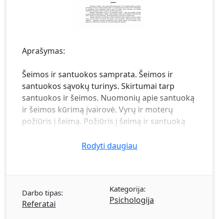
Aprašymas:
Šeimos ir santuokos samprata. Šeimos ir
santuokos sąvokų turinys. Skirtumai tarp
santuokos ir šeimos. Nuomonių apie santuoką
ir šeimos kūrimą įvairovė. Vyrų ir moterų
požiūris į šeimą. Požiūris į šeimą ir santuoką
kai kuriose pasaulio šalyse. Anglijos šeima.
Amerikiečių šeima. Australijos šeima. Prancūzų
Rodyti daugiau
šeima. Japonų šeima. Švedijos šeimos.
Vokietijos šeima. Veiksniai, sąlygojantys
lietuvių požiūrį į šeimą ir santuoką. Šeimos
Kategorija:
mikroklimatas . Ugdomosios programos.
Darbo tipas:
Psichologija
Šeimos politika. Išvados.
Referatai