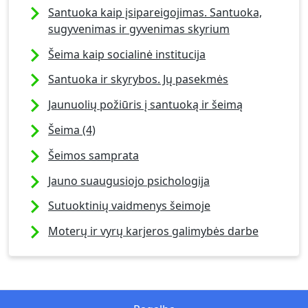
Santuoka kaip įsipareigojimas. Santuoka,
sugyvenimas ir gyvenimas skyrium
Šeima kaip socialinė institucija
Santuoka ir skyrybos. Jų pasekmės
Jaunuolių požiūris į santuoką ir šeimą
Šeima (4)
Šeimos samprata
Jauno suaugusiojo psichologija
Sutuoktinių vaidmenys šeimoje
Moterų ir vyrų karjeros galimybės darbe