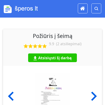
Požiūris į šeimą
9.9
(
2
atsiliepimai)
Atsisiųsti šį darbą