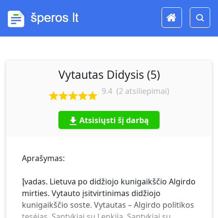
Vytautas Didysis (5)
9.4
(
2
atsiliepimai)
Atsisiųsti šį darbą
Aprašymas:
Įvadas. Lietuva po didžiojo kunigaikščio Algirdo
mirties. Vytauto įsitvirtinimas didžiojo
kunigaikščio soste. Vytautas – Algirdo politikos
tęsėjas. Santykiai su Lenkija. Santykiai su