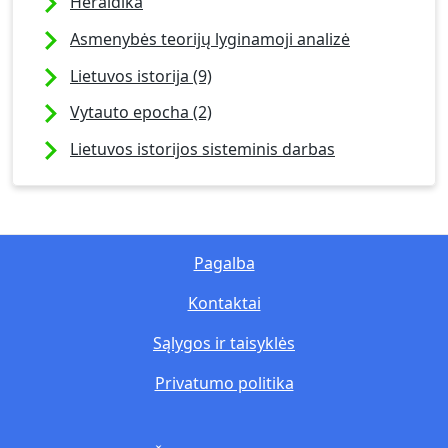
Heraldika
Asmenybės teorijų lyginamoji analizė
Lietuvos istorija (9)
Vytauto epocha (2)
Lietuvos istorijos sisteminis darbas
Pagalba
Kontaktai
Sąlygos ir taisyklės
Privatumo politika