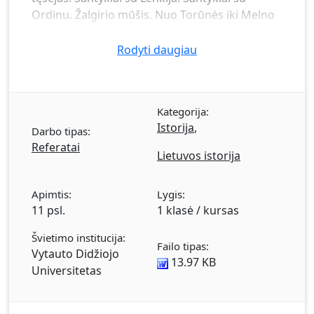
Ordinu. Žalgirio mūšis. Nuo Torūnės iki Melno
taikos. Vytautas ir Lietuvos karalystės idėja.
Lucko suvažiavimas. Išvados.
Rodyti daugiau
Kategorija:
Istorija
,
Darbo tipas:
Referatai
Lietuvos istorija
Apimtis:
Lygis:
11 psl.
1 klasė / kursas
Švietimo institucija:
Failo tipas:
Vytauto Didžiojo
13.97 KB
Universitetas