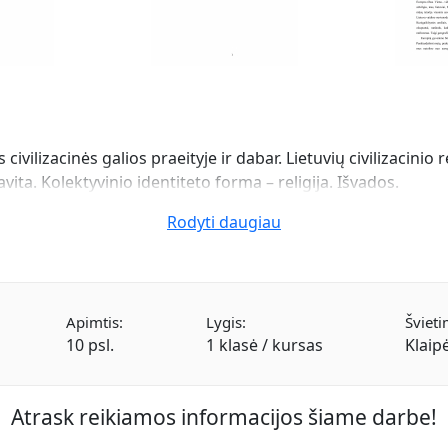
civilizacinės galios praeityje ir dabar. Lietuvių civilizacini
avita. Kolektyvinio identiteto forma – religija. Išvados.
Rodyti daugiau
Apimtis:
Lygis:
Švieti
10 psl.
1 klasė / kursas
Klaip
Atrask reikiamos informacijos šiame darbe!