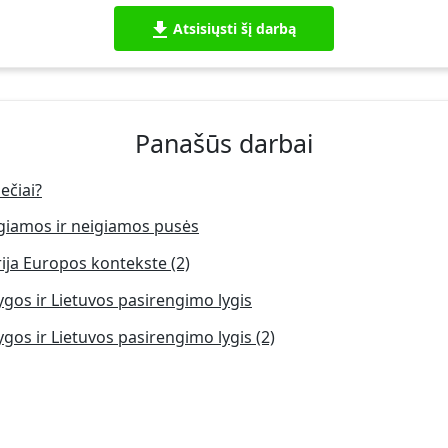
Atsisiųsti šį darbą
Panašūs darbai
ečiai?
igiamos ir neigiamos pusės
orija Europos kontekste (2)
gos ir Lietuvos pasirengimo lygis
gos ir Lietuvos pasirengimo lygis (2)