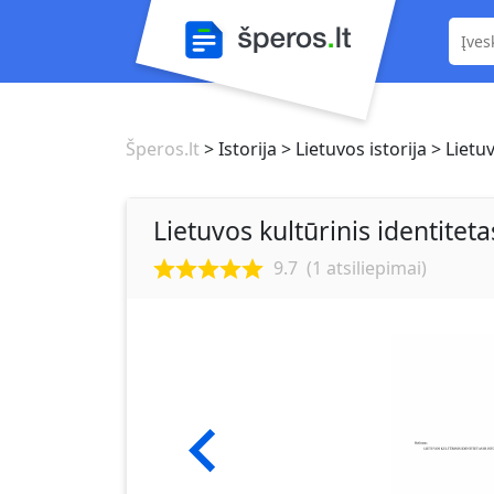
Šperos.lt
> Istorija
> Lietuvos istorija
> Lietuv
Lietuvos kultūrinis identiteta
9.7
(
1
atsiliepimai)