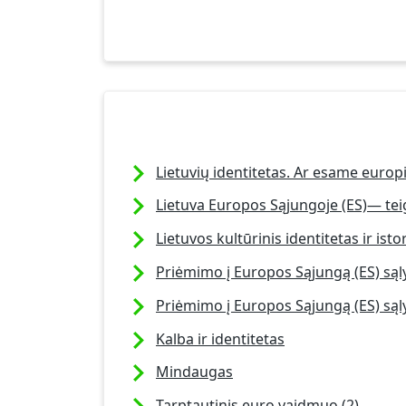
Lietuvių identitetas. Ar esame europi
Lietuva Europos Sąjungoje (ES)— te
Lietuvos kultūrinis identitetas ir ist
Priėmimo į Europos Sąjungą (ES) sąly
Priėmimo į Europos Sąjungą (ES) sąly
Kalba ir identitetas
Mindaugas
Tarptautinis euro vaidmuo (2)