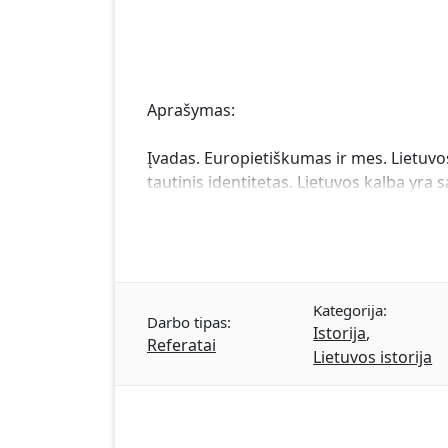
Aprašymas:
Įvadas. Europietiškumas ir mes. Lietuvos 
tautinis identitetas. Lietuvos kalba yra s
Kategorija:
Darbo tipas:
Istorija
,
Referatai
Lietuvos istorija