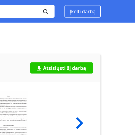
Įkelti darbą
Atsisiųsti šį darbą