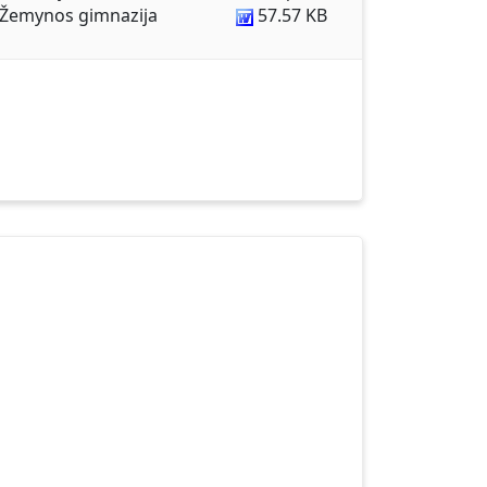
 Žemynos gimnazija
57.57 KB