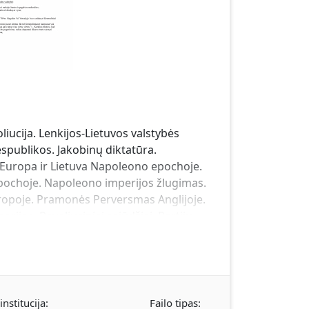
liucija. Lenkijos-Lietuvos valstybės
espublikos. Jakobinų diktatūra.
s. Europa ir Lietuva Napoleono epochoje.
epochoje. Napoleono imperijos žlugimas.
ropoje. Pramonės Perversmas Anglijoje.
ijos. Revoliuciniai sąjūdžiai. Partijų
s (JAV) ir Lotynų Amerika. Lietuva
s pradžioje. Carizmo politika ir kova už
. Italijos kelias į suvienijimą. Austrija-
nstitucija:
Failo tipas: