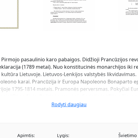
 Pirmojo pasaulinio karo pabaigos. Didžioji Prancūzijos revo
deklaracija (1789 metai). Nuo konstitucinės monarchijos iki r
 kultūra Lietuvoje. Lietuvos-Lenkijos valstybės likvidavima
apoleono karai. Prancūzija ir Europa Napoleono Bonaparto 
rijoje 1795-1814 metais. Pramonės perversmas. Pokyčiai Eu
s XIX amžiuje. Politinės srovės ir Socialinės XIX amžiaus teor
kų judėjimas. Naujasis pasaulis: Jungtinės Amerikos Valstijo
Rodyti daugiau
ais. Visuomeninis ir kultūrinis sąjūdis Lietuvoje XIX amžiau
cijų Europa. Lietuvių tautinis sąjūdis. Vokietijos suvienijimas
os Imperijoje. Pirmasis pasaulinis karas.
Apimtis:
Lygis:
Švietimo i