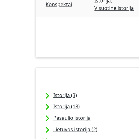
Istorija
,
Konspektai
Visuotinė istorija
Istorija (3)
Istorija (18)
Pasaulio istorija
Lietuvos istorija (2)