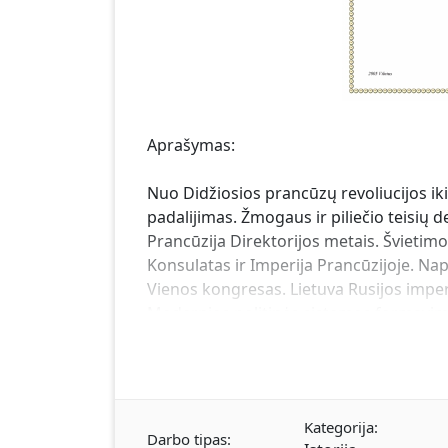
Aprašymas:
Nuo Didžiosios prancūzų revoliucijos iki
padalijimas. Žmogaus ir piliečio teisių 
Prancūzija Direktorijos metais. Švietimo
Konsulatas ir Imperija Prancūzijoje. N
Vienos kongresas. Lietuva Rusijos impe
Modernios politinės sistemos formavimasi
atsiradimas. Parlamentarizmas. Darbinin
Rusijos imperijos sudėtyje 1815-1864 met
valstybės atkūrimą XIX amžiaus vidurys. Na
Vengrija ir Balkanų tautos. Tautos Rusij
Kategorija:
Darbo tipas: