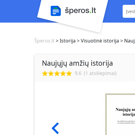
Šperos.lt
> Istorija
> Visuotinė istorija
> Nauj
Naujųjų amžių istorija
9.6
(
1
atsiliepimai)