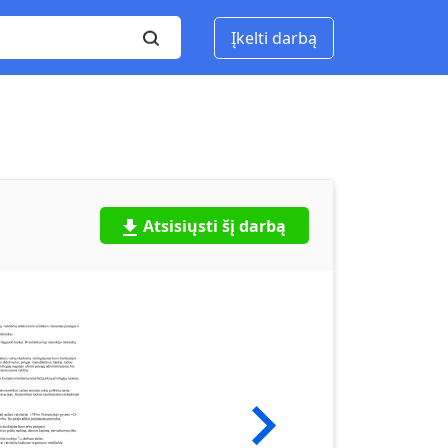
Įkelti darbą
Atsisiųsti šį darbą