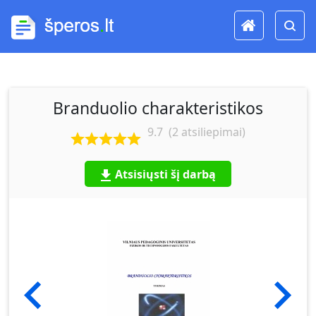
Branduolio charakteristikos
9.7
(
2
atsiliepimai)
Atsisiųsti šį darbą