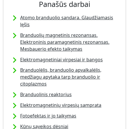
Panašūs darbai
Atomo branduolio sandara. Glaudžiamasis
lęšis
Branduolių magnetinis rezonansas.
Elektroninis paramagnetinis rezonansas.
Mesbauerio efekto taikymas
Elektromagnetiniai virpesiai ir bangos
Branduolėlis, branduolio apvalkalėlis,
medžiagų apytaka tarp branduolio ir
citoplazmos
Branduolinis reaktorius
Elektromagnetinių virpesių samprata
Fotoefektas ir jo taikymas
Kūnų sąveikos dėsniai