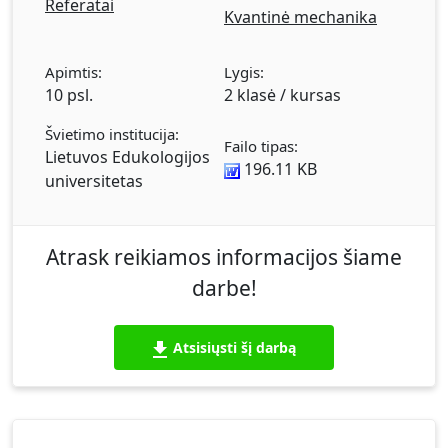
Referatai
Kvantinė mechanika
Apimtis:
Lygis:
10 psl.
2 klasė / kursas
Švietimo institucija:
Failo tipas:
Lietuvos Edukologijos
196.11 KB
universitetas
Atrask reikiamos informacijos šiame
darbe!
Atsisiųsti šį darbą