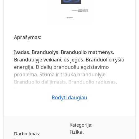
Aprašymas:
Įvadas. Branduolys. Branduolio matmenys.
Branduolyje veikiančios jėgos. Branduolio ryšio
energija. Didelių branduoliu egzistavimo
problema. Stūma ir trauka branduolyje.
Branduolio dalijimasis. Branduolio radiusas.
Izotopai. Izobarai. Branduolio sukinys ir
magnetinis momentas. Branduolio lyginumas.
Rodyti daugiau
Išvados.
Kategorija:
Fizika
,
Darbo tipas: