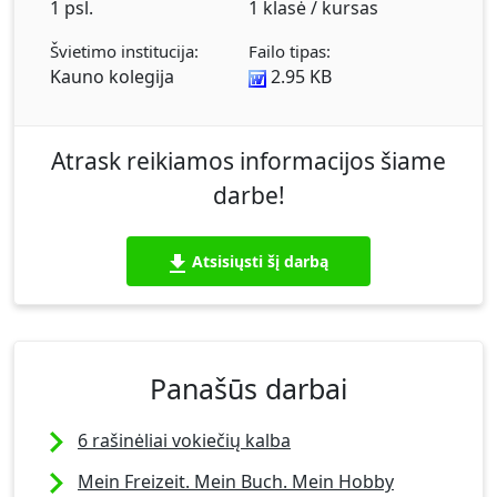
1 psl.
1 klasė / kursas
Švietimo institucija:
Failo tipas:
Kauno kolegija
2.95 KB
Atrask reikiamos informacijos šiame
darbe!
Atsisiųsti šį darbą
Panašūs darbai
6 rašinėliai vokiečių kalba
Mein Freizeit. Mein Buch. Mein Hobby