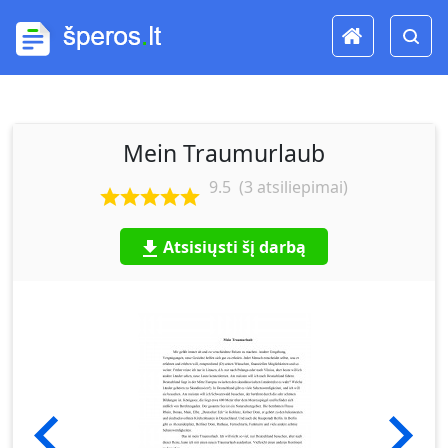
Mein Traumurlaub
9.5
(
3
atsiliepimai)
Atsisiųsti šį darbą