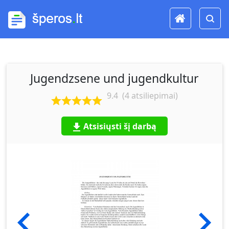
Jugendzsene und jugendkultur
9.4
(
4
atsiliepimai)
Atsisiųsti šį darbą