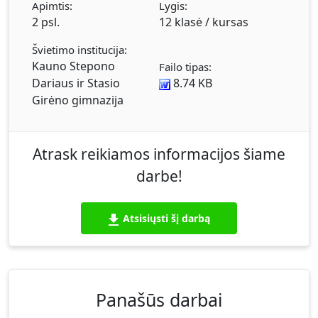
Apimtis:
Lygis:
2 psl.
12 klasė / kursas
Švietimo institucija:
Kauno Stepono
Failo tipas:
Dariaus ir Stasio
8.74 KB
Girėno gimnazija
Atrask reikiamos informacijos šiame
darbe!
Atsisiųsti šį darbą
Panašūs darbai