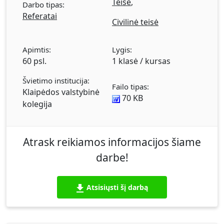
Teisė
,
Darbo tipas:
suderinamumo problema. Baigiamoji dalis.
Referatai
Civilinė teisė
Apimtis:
Lygis:
60 psl.
1 klasė / kursas
Švietimo institucija:
Failo tipas:
Klaipėdos valstybinė
70 KB
kolegija
Atrask reikiamos informacijos šiame
darbe!
Atsisiųsti šį darbą