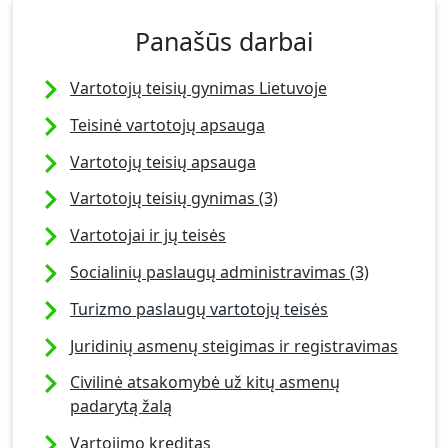
Panašūs darbai
Vartotojų teisių gynimas Lietuvoje
Teisinė vartotojų apsauga
Vartotojų teisių apsauga
Vartotojų teisių gynimas (3)
Vartotojai ir jų teisės
Socialinių paslaugų administravimas (3)
Turizmo paslaugų vartotojų teisės
Juridinių asmenų steigimas ir registravimas
Civilinė atsakomybė už kitų asmenų
padarytą žalą
Vartojimo kreditas