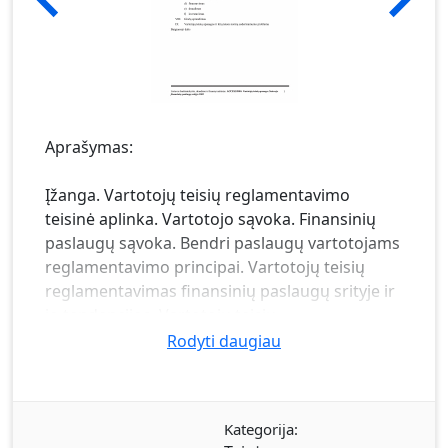
Aprašymas:
Įžanga. Vartotojų teisių reglamentavimo
teisinė aplinka. Vartotojo sąvoka. Finansinių
paslaugų sąvoka. Bendri paslaugų vartotojams
reglamentavimo principai. Vartotojų teisių
reglamentavimas finansinių paslaugų srityje ir
jo tendencijos. Vartotojų teisių
reglamentavimas atskirų finansinių paslaugų
Rodyti daugiau
srityje. Mokėjimo kortelės. Lėšų pervedimas.
Indėliai, banko sąskaitos. Finansavimas.
Draudimas. Investavimas. Ginčų sprendimas.
Kategorija:
Vartotojų teisių apsaugos ir kitų teisės normų