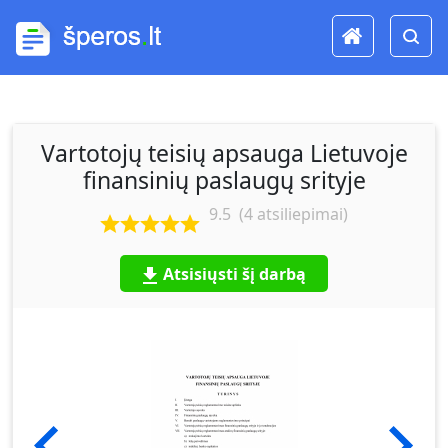
Vartotojų teisių apsauga Lietuvoje
finansinių paslaugų srityje
9.5
(
4
atsiliepimai)
Atsisiųsti šį darbą