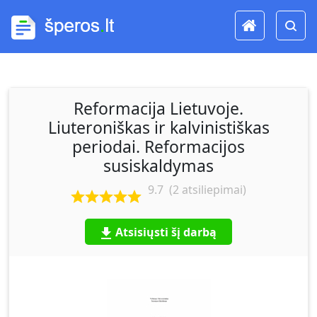
Reformacija Lietuvoje.
Liuteroniškas ir kalvinistiškas
periodai. Reformacijos
susiskaldymas
9.7
(
2
atsiliepimai)
Atsisiųsti šį darbą