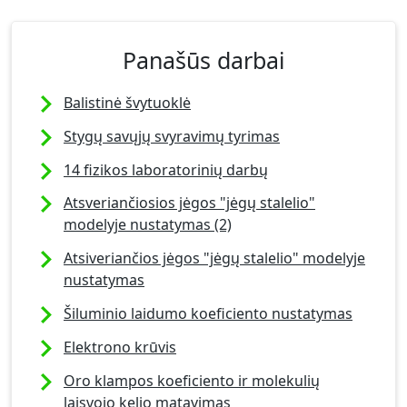
Panašūs darbai
Balistinė švytuoklė
Stygų savųjų svyravimų tyrimas
14 fizikos laboratorinių darbų
Atsveriančiosios jėgos "jėgų stalelio"
modelyje nustatymas (2)
Atsiveriančios jėgos "jėgų stalelio" modelyje
nustatymas
Šiluminio laidumo koeficiento nustatymas
Elektrono krūvis
Oro klampos koeficiento ir molekulių
laisvojo kelio matavimas