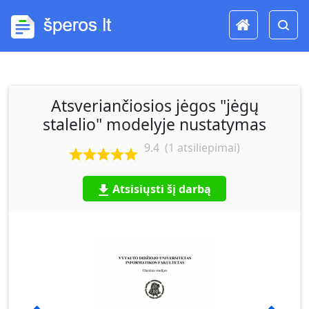
Atsveriančiosios jėgos "jėgų
stalelio" modelyje nustatymas
9.4
(
1
atsiliepimai)
Atsisiųsti šį darbą