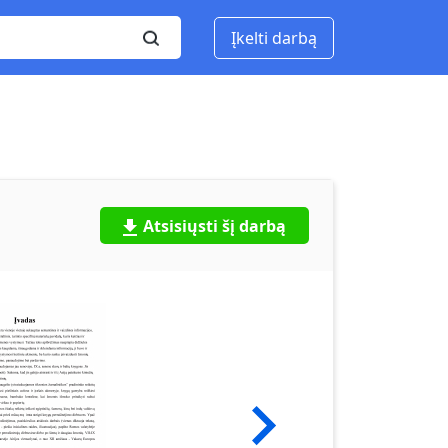
Įkelti darbą
Atsisiųsti šį darbą