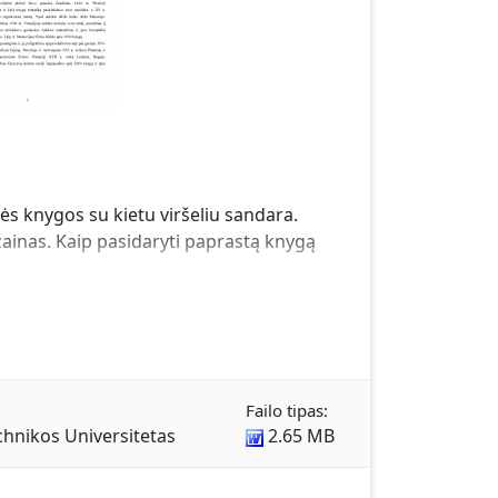
nės knygos su kietu viršeliu sandara.
dizainas. Kaip pasidaryti paprastą knygą
Failo tipas:
chnikos Universitetas
2.65 MB