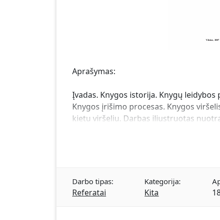
Aprašymas:
Įvadas. Knygos istorija. Knygų leidybos 
Knygos įrišimo procesas. Knygos viršelis.
kietu viršeliu. Darbas iliustruotas nuotr
Darbo tipas:
Kategorija:
Ap
Referatai
Kita
18