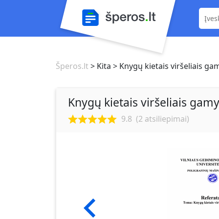
Šperos.lt
> Kita
> Knygų kietais viršeliais g
Knygų kietais viršeliais gam
9.8
(
2
atsiliepimai)