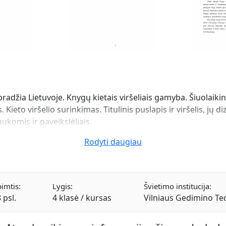
pradžia Lietuvoje. Knygų kietais viršeliais gamyba. Šiuolaiki
 Kieto viršelio surinkimas. Titulinis puslapis ir viršelis, jų 
aukomis ir paveikslėliais.
Rodyti daugiau
imtis:
Lygis:
Švietimo institucija:
 psl.
4 klasė / kursas
Vilniaus Gedimino Te