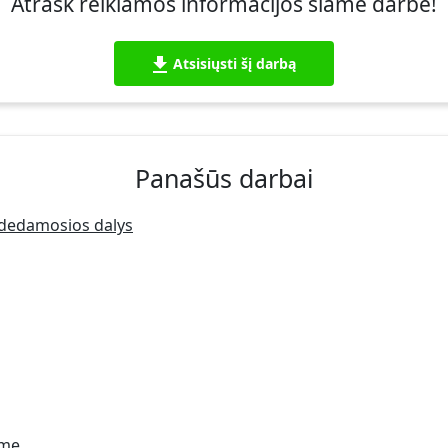
Atrask reikiamos informacijos šiame darbe!
Atsisiųsti šį darbą
Panašūs darbai
udedamosios dalys
ime