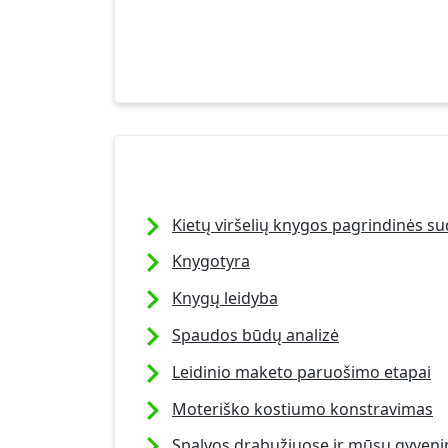
Kietų viršelių knygos pagrindinės s
Knygotyra
Knygų leidyba
Spaudos būdų analizė
Leidinio maketo paruošimo etapai
Moteriško kostiumo konstravimas
Spalvos drabužiuose ir mūsų gyven