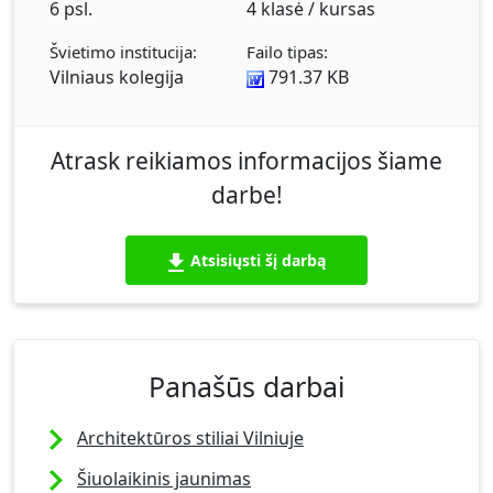
6 psl.
4 klasė / kursas
Švietimo institucija:
Failo tipas:
Vilniaus kolegija
791.37 KB
Atrask reikiamos informacijos šiame
darbe!
Atsisiųsti šį darbą
Panašūs darbai
Architektūros stiliai Vilniuje
Šiuolaikinis jaunimas