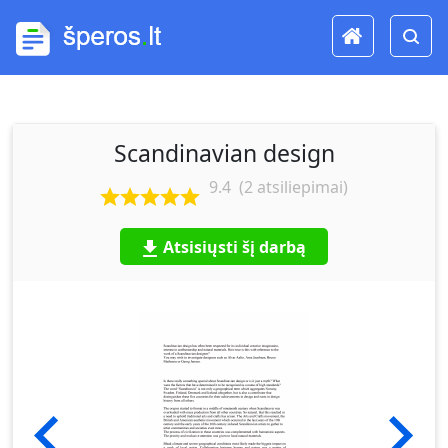
Scandinavian design
9.4
(
2
atsiliepimai)
Atsisiųsti šį darbą