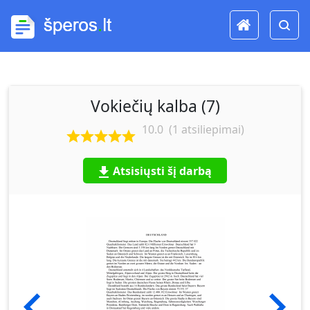
Vokiečių kalba (7)
10.0
(
1
atsiliepimai)
Atsisiųsti šį darbą