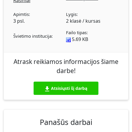
Rašiniai
Apimtis:
Lygis:
3 psl.
2 klasė / kursas
Failo tipas:
Švietimo institucija:
5.69 KB
Atrask reikiamos informacijos šiame
darbe!
Atsisiųsti šį darbą
Panašūs darbai