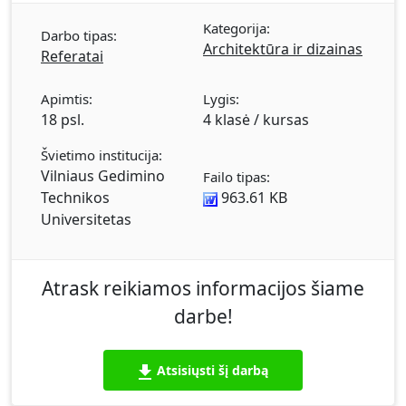
Kategorija:
Darbo tipas:
Architektūra ir dizainas
Referatai
Apimtis:
Lygis:
18 psl.
4 klasė / kursas
Švietimo institucija:
Vilniaus Gedimino
Failo tipas:
Technikos
963.61 KB
Universitetas
Atrask reikiamos informacijos šiame
darbe!
Atsisiųsti šį darbą