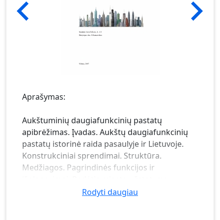
Aprašymas:
Aukštuminių daugiafunkcinių pastatų
apibrėžimas. Įvadas. Aukštų daugiafunkcinių
pastatų istorinė raida pasaulyje ir Lietuvoje.
Konstrukciniai sprendimai. Struktūra.
Medžiagos. Pagrindinės funkcijos ir
išplanavimai. Padėtis miesto užstatyme.
Saugumas. Tendencijos. Išvados.
Rodyti daugiau