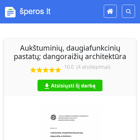
Aukštuminių, daugiafunkcinių
pastatų; dangoraižių architektūra
10.0
(
4
atsiliepimai)
Atsisiųsti šį darbą