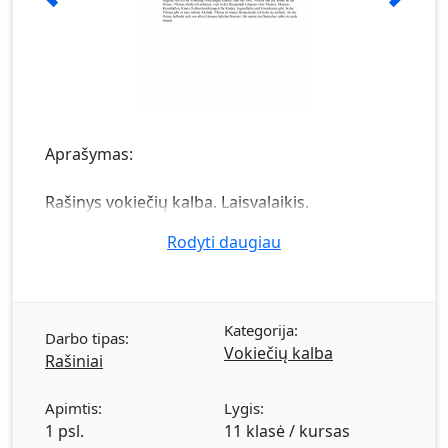
Aprašymas:
Rašinys vokiečių kalba. Laisvalaikis.
Rodyti daugiau
Kategorija:
Darbo tipas:
Vokiečių kalba
Rašiniai
Apimtis:
Lygis:
1 psl.
11 klasė / kursas