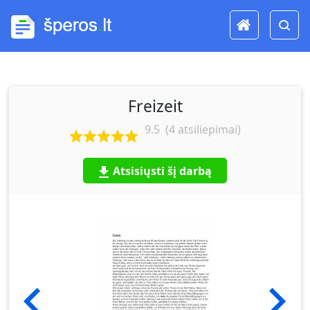
Freizeit
9.5
(
4
atsiliepimai)
Atsisiųsti šį darbą