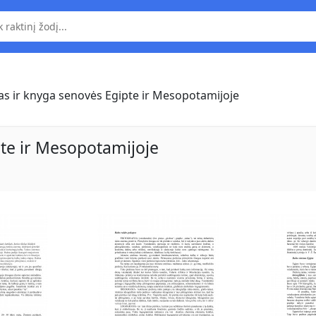
as ir knyga senovės Egipte ir Mesopotamijoje
pte ir Mesopotamijoje