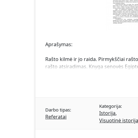
Aprašymas:
Rašto kilmė ir jo raida. Pirmykščiai raš
rašto atsiradimas. Knyga senovės Egipte
Kategorija:
Darbo tipas:
Istorija
,
Referatai
Visuotinė istorij