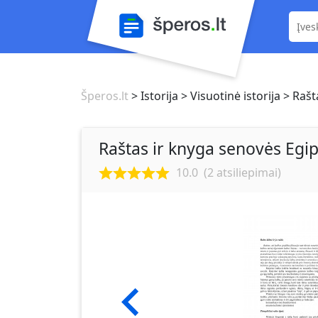
Šperos.lt
> Istorija
> Visuotinė istorija
> Rašt
Raštas ir knyga senovės Egi
10.0
(
2
atsiliepimai)