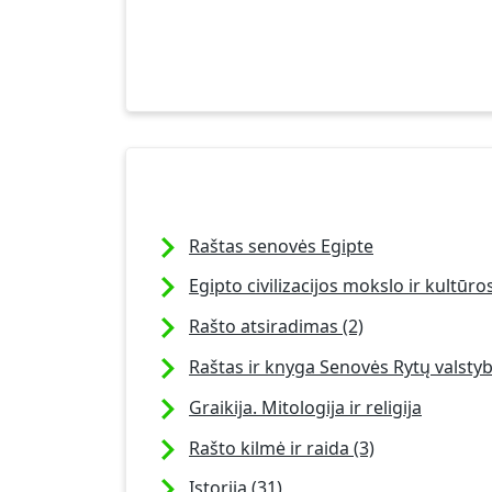
Raštas senovės Egipte
Egipto civilizacijos mokslo ir kultūro
Rašto atsiradimas (2)
Raštas ir knyga Senovės Rytų valstybė
Graikija. Mitologija ir religija
Rašto kilmė ir raida (3)
Istorija (31)