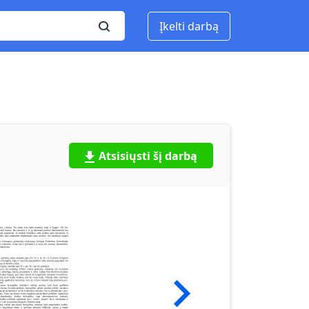
Įkelti darbą
Atsisiųsti šį darbą