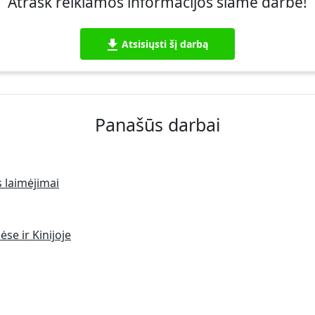
Atrask reikiamos informacijos šiame darbe!
Atsisiųsti šį darbą
Panašūs darbai
s laimėjimai
se ir Kinijoje