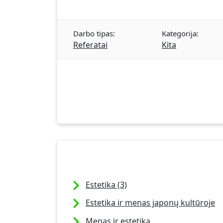
Darbo tipas:
Kategorija:
Referatai
Kita
Estetika (3)
Estetika ir menas japonų kultūroje
Menas ir estetika