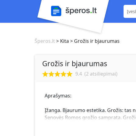
Šperos.lt
> Kita
> Grožis ir bjaurumas
Grožis ir bjaurumas
9.4
(
2
atsiliepimai)
Aprašymas:
Įžanga. Bjaurumo estetika. Grožis: tas n
Senovės Romos grožio samprata. Grožio