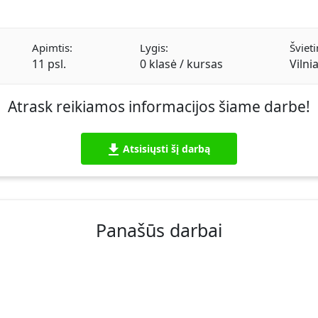
Apimtis:
Lygis:
Švieti
11 psl.
0 klasė / kursas
Vilni
Atrask reikiamos informacijos šiame darbe!
Atsisiųsti šį darbą
Panašūs darbai