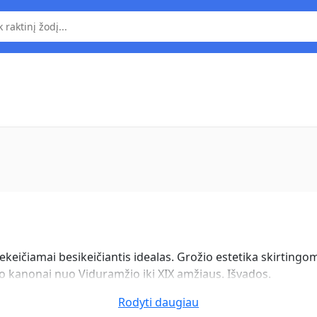
ekeičiamai besikeičiantis idealas. Grožio estetika skirtingo
 kanonai nuo Viduramžio iki XIX amžiaus. Išvados.
Rodyti daugiau