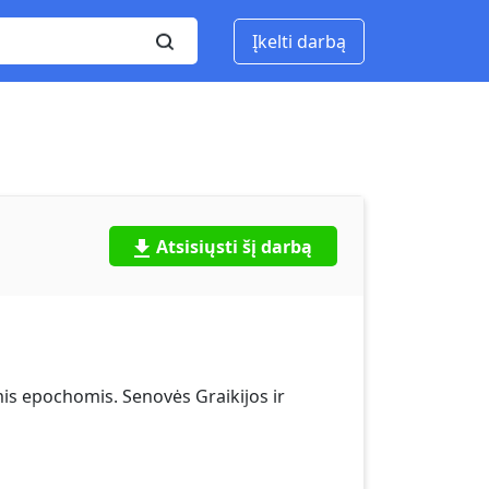
Įkelti darbą
Atsisiųsti šį darbą
mis epochomis. Senovės Graikijos ir